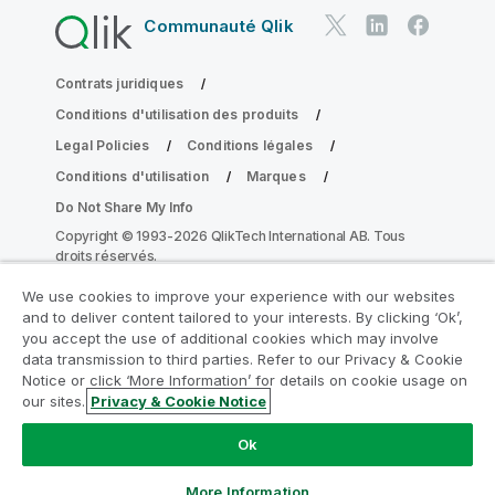
Communauté Qlik
Contrats juridiques
Conditions d'utilisation des produits
Legal Policies
Conditions légales
Conditions d'utilisation
Marques
Do Not Share My Info
Copyright © 1993-2026 QlikTech International AB. Tous
droits réservés.
We use cookies to improve your experience with our websites
and to deliver content tailored to your interests. By clicking ‘Ok’,
Rejoignez le Programme de
you accept the use of additional cookies which may involve
data transmission to third parties. Refer to our Privacy & Cookie
modernisation analytique
Notice or click ‘More Information’ for details on cookie usage on
our sites.
Privacy & Cookie Notice
Modernisez votre système sans compromettre vos
précieuses applications QlikView grâce au Programme
Ok
de modernisation analytique.
Cliquez ici
pour plus
d'informations ou contactez :
ampquestions@qlik.com
More Information