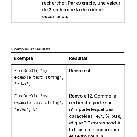
rechercher. Par exemple, une valeur
de 2 recherche la deuxième
occurrence.
Exemples et résultats
Exemple
Résultat
FindOneOf( 'my
Renvoie 4.
example text string',
'et%s')
FindOneOf( 'my
Renvoie 12. Comme la
example text string',
recherche porte sur
'et%s', 3)
n'importe lequel des
caractères :
e
,
t
,
%
ou
s
,
et que "
t
" correspond à
la troisième occurrence
et se trouve à la