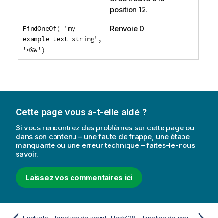
position 12.
FindOneOf( 'my
Renvoie 0.
example text string',
'¤%&')
Cette page vous a-t-elle aidé ?
Si vous rencontrez des problèmes sur cette page ou
dans son contenu – une faute de frappe, une étape
manquante ou une erreur technique – faites-le-nous
savoir.
Laissez vos commentaires ici
Evaluate - fonction de script
Hash128 - fonction de script et fonction de graphique