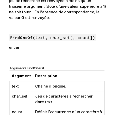
jeu de recherche est renvoyée à moins qu'un
troisième argument (doté d'une valeur supérieure à 1)
ne soit fourni. En l'absence de correspondance, la
valeur
0
est renvoyée.
FindOneOf(
text, char_set[, count]
)
entier
Arguments FindOneOf
Argument
Description
text
Chaîne d'origine.
char_set
Jeu de caractères à rechercher
dans
text
.
count
Définit l'occurrence d'un caractère à