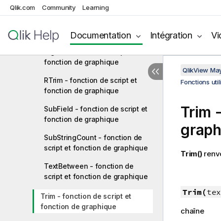
fonction de graphique
Qlik.com
Community
Learning
Replace - fonction de script et
fonction de graphique
Documentation
Intégration
Vi
Right - fonction de script et
fonction de graphique
QlikView Ma
RTrim - fonction de script et
Fonctions uti
fonction de graphique
Trim -
SubField - fonction de script et
fonction de graphique
graph
SubStringCount - fonction de
script et fonction de graphique
Trim()
renvo
TextBetween - fonction de
script et fonction de graphique
Trim(
tex
Trim - fonction de script et
fonction de graphique
chaîne