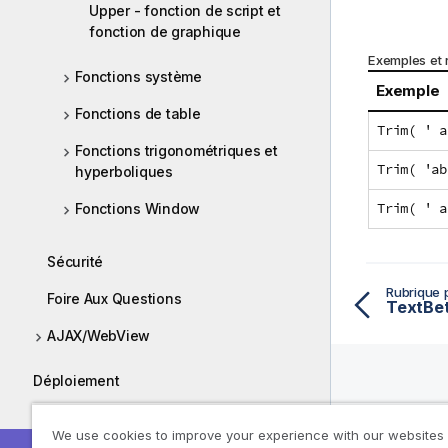
Upper - fonction de script et
fonction de graphique
Exemples et r
Fonctions système
Exemple
Fonctions de table
Trim( ' a
Fonctions trigonométriques et
Trim( 'ab
hyperboliques
Trim( ' a
Fonctions Window
Sécurité
Rubrique 
Foire Aux Questions
AJAX/WebView
Déploiement
Ressou
Administration
We use cookies to improve your experience with our websites
D'aide