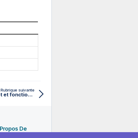
Rubrique suivante
Upper - fonction de script et fonction de graphique
 Propos De
ik