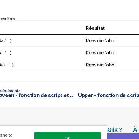
ésultats
Résultat
bc' )
Renvoie
'abc'
.
c ' )
Renvoie
'abc'
.
bc ' )
Renvoie
'abc'
.
précédente
TextBetween - fonction de script et fonction de graphique
rces
Produits
Pourquoi Qlik ?
À
 and to
Ql
Ok