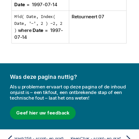
Date
= 1997-07-14
Mid( Date, Index(
Retourneert 07
Date, '-', 2 ) -2, 2
)
where
Date
= 1997-
07-14
Was deze pagina nuttig?
Als u problemen ervaart op deze pagina of de inhoud
onjuist is – een tikfout, een ontbrekende stap of een
technische fout – laat het ons weten!
Geef hier uw feedback
Hash256 - script- en grafiekfunctie
KeepChar - script- en grafiekfunctie