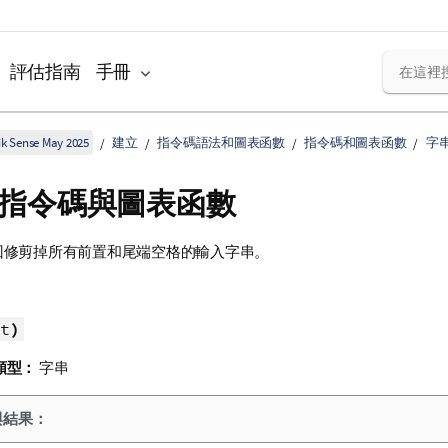
評估指南
手冊
k Sense May 2025
建立
指令碼語法和圖表函數
指令碼和圖表函數
字
m - 指令碼與圖表函數
回修剪掉所有前置和尾端空格的輸入字串。
t
)
類型：
字串
與結果：