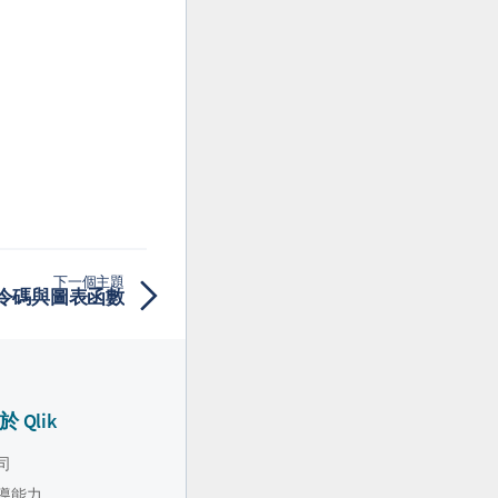
下一個主題
- 指令碼與圖表函數
於 Qlik
司
導能力