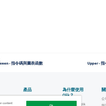
題
etween - 指令碼與圖表函數
Upper 
產品
為什麼使用
關
Qlik？
資料整合和品質
影片
公
er content
為什麼使用 Qlik
oper
領
Ok