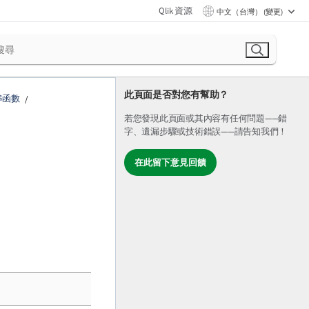
Qlik 資源
中文（台灣） (變更)
此頁面是否對您有幫助？
串函數
若您發現此頁面或其內容有任何問題——錯
字、遺漏步驟或技術錯誤——請告知我們！
在此留下意見回饋