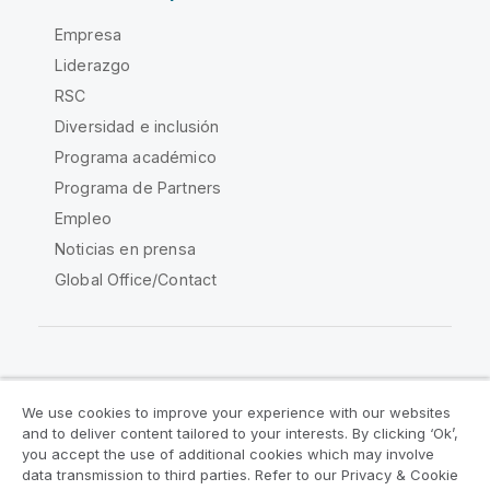
Empresa
Liderazgo
RSC
Diversidad e inclusión
Programa académico
Programa de Partners
Empleo
Noticias en prensa
Global Office/Contact
Qlik Community
We use cookies to improve your experience with our websites
and to deliver content tailored to your interests. By clicking ‘Ok’,
Acuerdos legales
Condiciones del producto
you accept the use of additional cookies which may involve
data transmission to third parties. Refer to our Privacy & Cookie
Legal Policies
Política legal