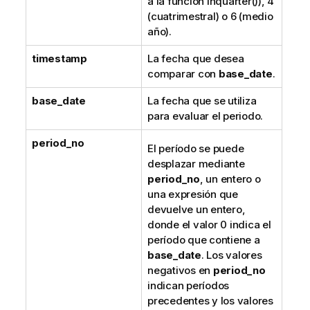
a la función
inquarter()
), 4
(cuatrimestral) o 6 (medio
año).
timestamp
La fecha que desea
comparar con
base_date
.
base_date
La fecha que se utiliza
para evaluar el periodo.
period_no
El período se puede
desplazar mediante
period_no
, un entero o
una expresión que
devuelve un entero,
donde el valor 0 indica el
período que contiene a
base_date
. Los valores
negativos en
period_no
indican períodos
precedentes y los valores