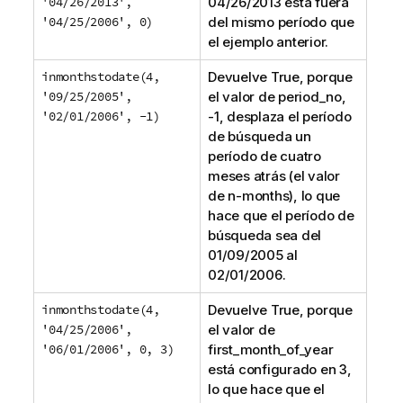
'04/26/2013',
04/26/2013
está fuera
'04/25/2006', 0)
del mismo período que
el ejemplo anterior.
inmonthstodate(4,
Devuelve
True
, porque
'09/25/2005',
el valor de
period_no
,
'02/01/2006', -1)
-1
, desplaza el período
de búsqueda un
período de cuatro
meses atrás (el valor
de
n-months
), lo que
hace que el período de
búsqueda sea del
01/09/2005
al
02/01/2006
.
inmonthstodate(4,
Devuelve
True
, porque
'04/25/2006',
el valor de
'06/01/2006', 0, 3)
first_month_of_year
está configurado en
3
,
lo que hace que el