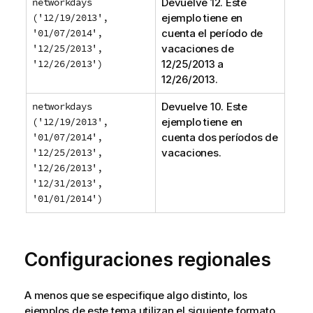
networkdays
Devuelve 12. Este
('12/19/2013',
ejemplo tiene en
'01/07/2014',
cuenta el período de
'12/25/2013',
vacaciones de
'12/26/2013')
12/25/2013
a
12/26/2013
.
networkdays
Devuelve 10. Este
('12/19/2013',
ejemplo tiene en
'01/07/2014',
cuenta dos períodos de
'12/25/2013',
vacaciones.
'12/26/2013',
'12/31/2013',
'01/01/2014')
Configuraciones regionales
A menos que se especifique algo distinto, los
ejemplos de este tema utilizan el siguiente formato