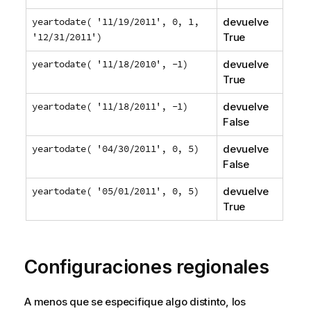
yeartodate( '11/19/2011', 0, 1,
devuelve
'12/31/2011')
True
yeartodate( '11/18/2010', -1)
devuelve
True
yeartodate( '11/18/2011', -1)
devuelve
False
yeartodate( '04/30/2011', 0, 5)
devuelve
False
yeartodate( '05/01/2011', 0, 5)
devuelve
True
Configuraciones regionales
A menos que se especifique algo distinto, los