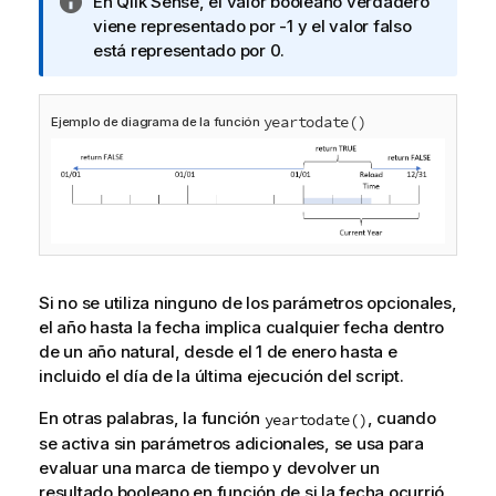
N
En
Qlik Sense
, el valor booleano verdadero
o
viene representado por -1 y el valor falso
t
está representado por 0.
a
i
yeartodate()
n
Ejemplo de diagrama de la función
f
o
r
m
a
t
i
Si no se utiliza ninguno de los parámetros opcionales,
v
el año hasta la fecha implica cualquier fecha dentro
a
de un año natural, desde el 1 de enero hasta e
incluido el día de la última ejecución del script.
En otras palabras, la función
, cuando
yeartodate()
se activa sin parámetros adicionales, se usa para
evaluar una marca de tiempo y devolver un
resultado booleano en función de si la fecha ocurrió