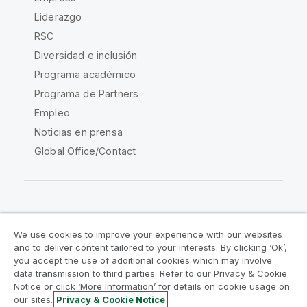
Liderazgo
RSC
Diversidad e inclusión
Programa académico
Programa de Partners
Empleo
Noticias en prensa
Global Office/Contact
Qlik Community
We use cookies to improve your experience with our websites
and to deliver content tailored to your interests. By clicking ‘Ok’,
Acuerdos legales
Condiciones del producto
you accept the use of additional cookies which may involve
data transmission to third parties. Refer to our Privacy & Cookie
Legal Policies
Política legal
Notice or click ‘More Information’ for details on cookie usage on
Condiciones de uso
Marcas comerciales
our sites.
Privacy & Cookie Notice