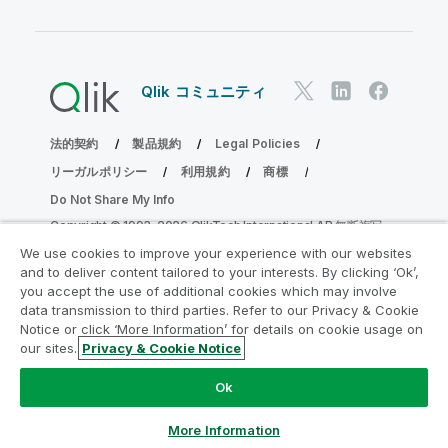
Qlik コミュニティ
法的契約
製品規約
Legal Policies
リーガルポリシー
利用規約
商標
Do Not Share My Info
Copyright © 1993-2026 QlikTech International AB.無断複写・
転載を禁じます。
We use cookies to improve your experience with our websites
and to deliver content tailored to your interests. By clicking ‘Ok’,
you accept the use of additional cookies which may involve
data transmission to third parties. Refer to our Privacy & Cookie
分析の近代化プログラムに参加する
Notice or click ‘More Information’ for details on cookie usage on
our sites.
Privacy & Cookie Notice
分析最新化プログラムにより、重要な QlikView app を危険
にさらすことなく最新化しましょう。
ここをクリック
して詳
Ok
細を表示するか、次にお問い合わせください。
ampquestions@qlik.com
More Information