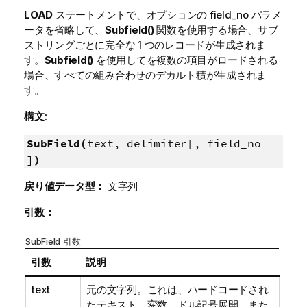
LOAD
ステートメントで、オプションの
field_no
パラメ
ータを省略して、
Subfield()
関数を使用する場合、サブ
ストリングごとに完全な 1 つのレコードが生成されま
す。
Subfield()
を使用してを複数の項目がロードされる
場合、すべての組み合わせのデカルト積が生成されま
す。
構文:
SubField(
text, delimiter[, field_no
]
)
戻り値データ型：
文字列
引数：
SubField 引数
引数
説明
text
元の文字列。これは、ハードコードされ
たテキスト、変数、ドル記号展開、また