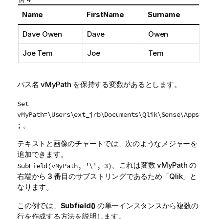
Name
FirstName
Surname
Dave Owen
Dave
Owen
Joe Tem
Joe
Tem
パス名
vMyPath
を保持する変数があるとします。
Set
vMyPath=\Users\ext_jrb\Documents\Qlik\Sense\Apps
。
;
テキストと画像のチャートでは、次のようなメジャーを
追加できます。
。これは変数
vMyPath
の
SubField(vMyPath, '\',-3
)
右端から 3 番目のサブストリングであるため「
Qlik
」と
なります。
この例では、
Subfield()
の単一インスタンスから複数の
行を作成する方法を説明します。