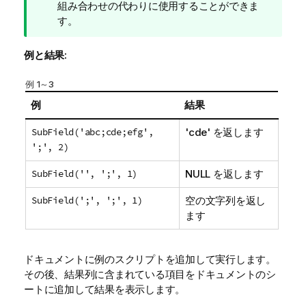
ト
組み合わせの代わりに使用することができま
メ
す。
モ
例と結果:
例 1～3
例
結果
SubField('abc;cde;efg',
'cde'
を返します
';', 2)
SubField('', ';', 1)
NULL
を返します
SubField(';', ';', 1)
空の文字列を返し
ます
ドキュメントに例のスクリプトを追加して実行します。
その後、結果列に含まれている項目をドキュメントのシ
ートに追加して結果を表示します。