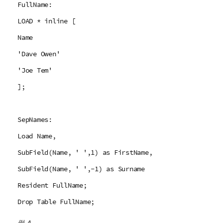
FullName:
LOAD * inline [
Name
'Dave Owen'
'Joe Tem'
];
SepNames:
Load Name,
SubField(Name, ' ',1) as FirstName,
SubField(Name, ' ',-1) as Surname
Resident FullName;
Drop Table FullName;
例 4