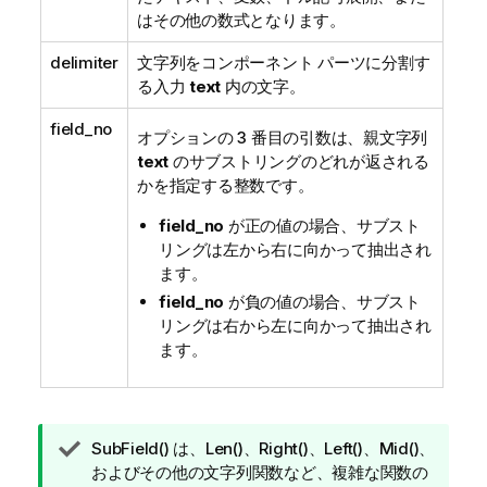
はその他の数式となります。
delimiter
文字列をコンポーネント パーツに分割す
る入力
text
内の文字。
field_no
オプションの 3 番目の引数は、親文字列
text
のサブストリングのどれが返される
かを指定する整数です。
field_no
が正の値の場合、サブスト
リングは左から右に向かって抽出され
ます。
field_no
が負の値の場合、サブスト
リングは右から左に向かって抽出され
ます。
ヒ
SubField()
は、
Len()
、
Right()
、
Left()
、
Mid()
、
ン
およびその他の文字列関数など、複雑な関数の