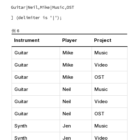
Guitar|Neil,Mike|Music,OST
] (delimiter is '|');
例 6
Instrument
Player
Project
Guitar
Mike
Music
Guitar
Mike
Video
Guitar
Mike
OST
Guitar
Neil
Music
Guitar
Neil
Video
Guitar
Neil
OST
Synth
Jen
Music
Synth
Jen
Video