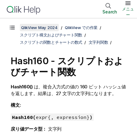
メニュ
Search
ー
QlikView May 2024
QlikView での作業
スクリプト構文およびチャート関数
スクリプトの関数とチャートの数式
文字列関数
Hash160 - スクリプトおよ
びチャート関数
Hash160()
は、複合入力式の値の 160 ビット ハッシュ値
を返します。結果は、27 文字の文字列になります。
構文:
Hash160(
expr{, expression}
)
戻り値データ型：
文字列