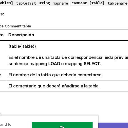
ables]
using
comment [table]
tablelist
mapname
tablename
s:
de Comment table
to
Descripción
(table{,table})
Es el nombre de una tabla de correspondencia leída previ
sentencia mapping
LOAD
o mapping
SELECT
.
e
El nombre de la tabla que debería comentarse.
El comentario que deberá añadirse a la tabla.
:
AD * inline [
 and to
Ok