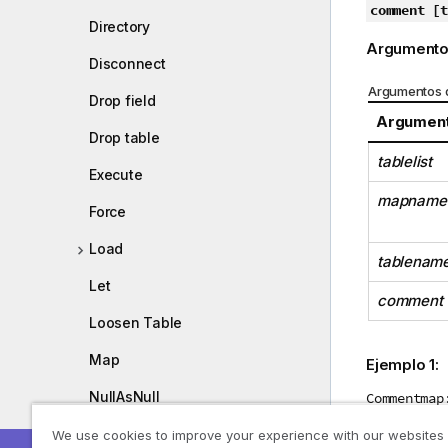
comment [t
Directory
Argumento
Disconnect
Argumentos 
Drop field
Argumen
Drop table
tablelist
Execute
mapname
Force
Load
tablenam
Let
comment
Loosen Table
Map
Ejemplo 1:
NullAsNull
Commentmap
mapping LO
NullAsValue
We use cookies to improve your experience with our websites