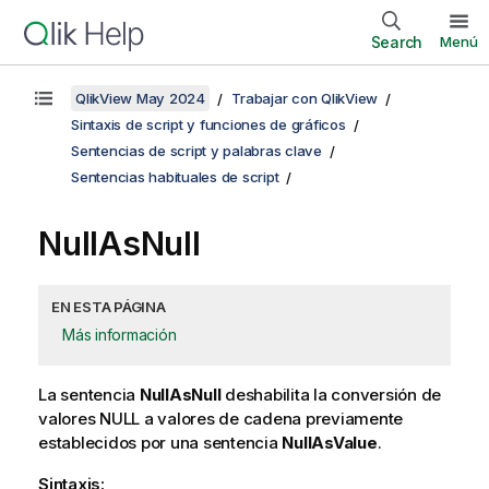
Search
Menú
QlikView May 2024
Trabajar con QlikView
Sintaxis de script y funciones de gráficos
Sentencias de script y palabras clave
Sentencias habituales de script
NullAsNull
EN ESTA PÁGINA
Más información
La sentencia
NullAsNull
deshabilita la conversión de
valores
NULL
a valores de cadena previamente
establecidos por una sentencia
NullAsValue
.
Sintaxis: