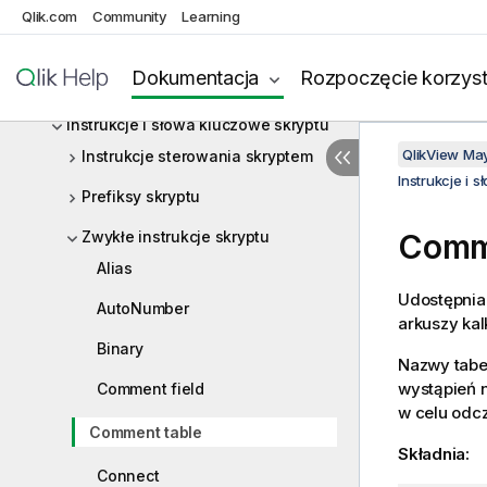
Składnia skryptów i funkcje wykresów
Qlik.com
Community
Learning
Co to jest notacja Backus-Naur?
Dokumentacja
Rozpoczęcie korzyst
Funkcje
Instrukcje i słowa kluczowe skryptu
QlikView Ma
Instrukcje sterowania skryptem
Instrukcje i 
Prefiksy skryptu
Zwykłe instrukcje skryptu
Comm
Alias
Udostępnia
AutoNumber
arkuszy kal
Binary
Nazwy tabe
wystąpień 
Comment field
w celu odc
Comment table
Składnia:
Connect