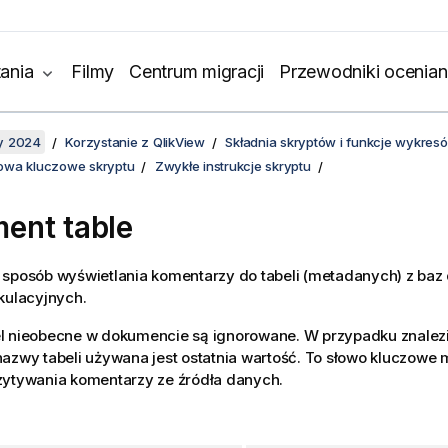
ania
Filmy
Centrum migracji
Przewodniki ocenian
y 2024
Korzystanie z QlikView
Składnia skryptów i funkcje wykres
słowa kluczowe skryptu
Zwykłe instrukcje skryptu
ent table
 sposób wyświetlania komentarzy do tabeli (metadanych) z baz
kulacyjnych.
l nieobecne w dokumencie są ignorowane. W przypadku znalezi
nazwy tabeli używana jest ostatnia wartość. To słowo kluczow
zytywania komentarzy ze źródła danych.