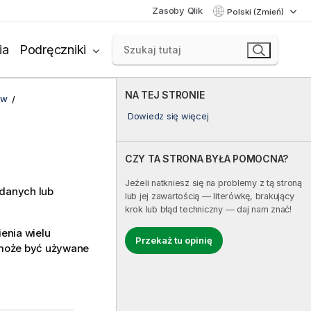
Zasoby Qlik
Polski (Zmień)
ia
Podręczniki
NA TEJ STRONIE
ów
Dowiedz się więcej
CZY TA STRONA BYŁA POMOCNA?
Jeżeli natkniesz się na problemy z tą stroną
 danych lub
lub jej zawartością — literówkę, brakujący
krok lub błąd techniczny — daj nam znać!
enia wielu
Przekaż tu opinię
e może być używane