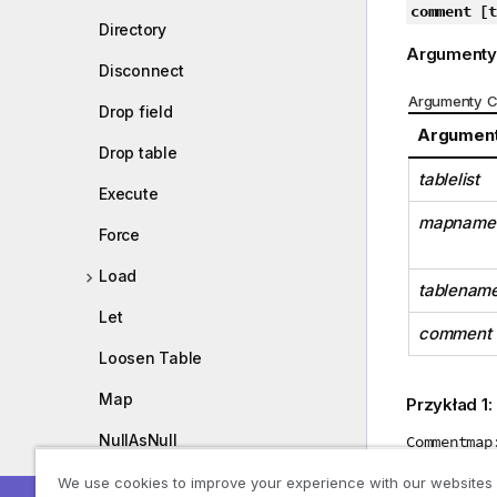
comment [t
Directory
Argumenty
Disconnect
Argumenty C
Drop field
Argumen
Drop table
tablelist
Execute
mapname
Force
Load
tablenam
Let
comment
Loosen Table
Map
Przykład 1:
NullAsNull
Commentmap
mapping LO
NullAsValue
We use cookies to improve your experience with our websites