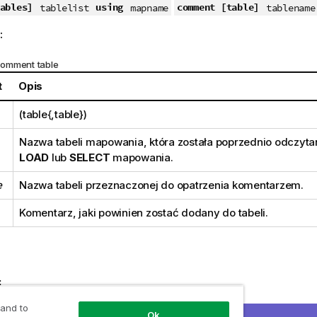
ables]
using
comment [table]
tablelist
mapname
tablename
:
omment table
t
Opis
(table{,table})
Nazwa tabeli mapowania, która została poprzednio odczytan
LOAD
lub
SELECT
mapowania.
e
Nazwa tabeli przeznaczonej do opatrzenia komentarzem.
Komentarz, jaki powinien zostać dodany do tabeli.
:
AD * inline [
 and to
Ok