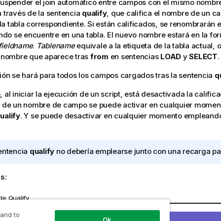
suspender el join automático entre campos con el mismo nombre
a través de la sentencia
qualify
, que califica el nombre de un 
a tabla correspondiente. Si están calificados, se renombrarán e
o se encuentre en una tabla. El nuevo nombre estará en la fo
fieldname
.
Tablename
equivale a la etiqueta de la tabla actual, o
l nombre que aparece tras
from
en sentencias
LOAD
y
SELECT
.
ción se hará para todos los campos cargados tras la sentencia
q
 al iniciar la ejecución de un script, está desactivada la califica
ón de un nombre de campo se puede activar en cualquier mome
ualify
. Y se puede desactivar en cualquier momento empleand
entencia
qualify
no debería emplearse junto con una recarga par
s:
e Qualify
to
Descripción
 and to
Ok