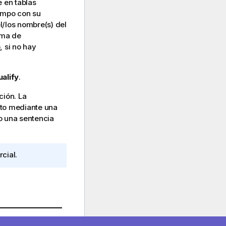
 en tablas
campo con su
l/los nombre(s) del
rma de
, si no hay
ualify
.
ción. La
nto mediante una
o una sentencia
cial.