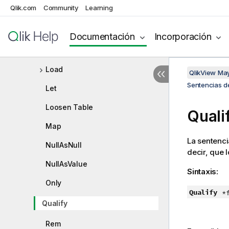
Qlik.com
Community
Learning
Drop table
Execute
Documentación
Incorporación
Force
Load
QlikView Ma
Sentencias de
Let
Loosen Table
Quali
Map
La sentenc
NullAsNull
decir, que 
NullAsValue
Sintaxis:
Only
Qualify
*
Qualify
Rem