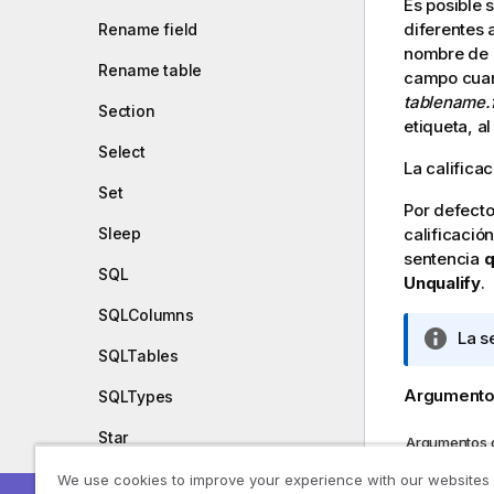
Es posible 
diferentes 
Rename field
nombre de l
Rename table
campo cuand
tablename.
Section
etiqueta, a
Select
La califica
Set
Por defecto,
calificaci
Sleep
sentencia
q
SQL
Unqualify
.
SQLColumns
N
La s
SQLTables
o
t
Argumento
SQLTypes
a
i
Star
Argumentos d
n
Argumen
Store
We use cookies to improve your experience with our websites
f