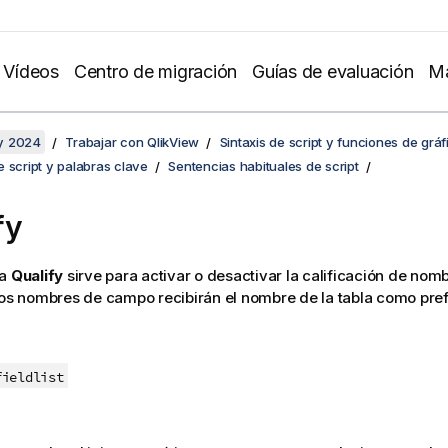
Vídeos
Centro de migración
Guías de evaluación
Ma
y 2024
Trabajar con QlikView
Sintaxis de script y funciones de gráf
 script y palabras clave
Sentencias habituales de script
fy
ia
Qualify
sirve para activar o desactivar la calificación de no
los nombres de campo recibirán el nombre de la tabla como prefi
fieldlist