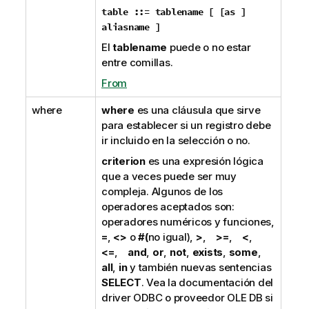
table ::= tablename [ [
as
]
aliasname ]
El
tablename
puede o no estar
entre comillas.
From
where
where
es una cláusula que sirve
para establecer si un registro debe
ir incluido en la selección o no.
criterion
es una expresión lógica
que a veces puede ser muy
compleja. Algunos de los
operadores aceptados son:
operadores numéricos y funciones,
=
,
<>
o
#(
no igual),
>
,
>=
,
<
,
<=
,
and
,
or
,
not
,
exists
,
some
,
all
,
in
y también nuevas sentencias
SELECT
. Vea la documentación del
driver
ODBC
o proveedor
OLE DB
si