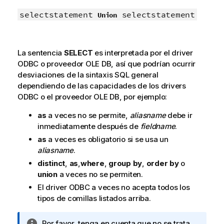
selectstatement
selectstatement
Union
La sentencia
SELECT
es interpretada por el driver
ODBC
o proveedor
OLE DB
, así que podrían ocurrir
desviaciones de la sintaxis
SQL
general
dependiendo de las capacidades de los drivers
ODBC
o el proveedor
OLE DB
, por ejemplo:
as
a veces no se permite,
aliasname
debe ir
inmediatamente después de
fieldname
.
as
a veces es obligatorio si se usa un
aliasname
.
distinct
,
as
,
where
,
group by
,
order by
o
union
a veces no se permiten.
El driver
ODBC
a veces no acepta todos los
tipos de comillas listados arriba.
N
Por favor, tenga en cuenta que no se trata