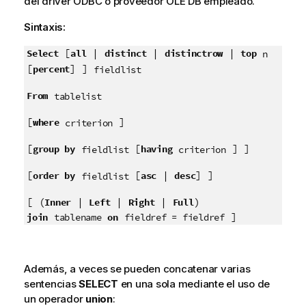
del driver
ODBC
o proveedor
OLE DB
empleado.
Sintaxis:
[
|
|
|
Select
all
distinct
distinctrow
top
n
[
] ]
percent
fieldlist
From
tablelist
[
]
where
criterion
[
[
] ]
group by
having
fieldlist
criterion
[
[
|
] ]
order by
asc
desc
fieldlist
[ (
|
|
|
)
Inner
Left
Right
Full
]
join
on
tablename
fieldref = fieldref
Además, a veces se pueden concatenar varias
sentencias
SELECT
en una sola mediante el uso de
un operador
union
: