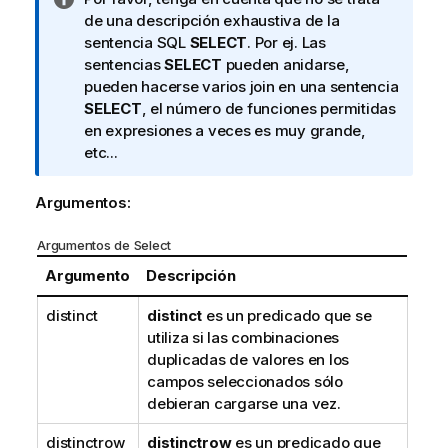
o
de una descripción exhaustiva de la
t
sentencia SQL
SELECT
. Por ej. Las
a
sentencias
SELECT
pueden anidarse,
i
pueden hacerse varios join en una sentencia
n
SELECT
, el número de funciones permitidas
f
en expresiones a veces es muy grande,
o
etc...
r
m
Argumentos:
a
t
Argumentos de Select
i
Argumento
Descripción
v
a
distinct
distinct
es un predicado que se
utiliza si las combinaciones
duplicadas de valores en los
campos seleccionados sólo
debieran cargarse una vez.
distinctrow
distinctrow
es un predicado que