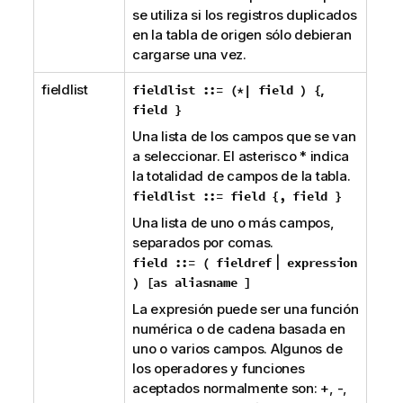
se utiliza si los registros duplicados
en la tabla de origen sólo debieran
cargarse una vez.
fieldlist
,
fieldlist ::= (
*
| field ) {
field }
Una lista de los campos que se van
a seleccionar. El asterisco
*
indica
la totalidad de campos de la tabla.
fieldlist ::= field {
,
field }
Una lista de uno o más campos,
separados por comas.
|
field ::= ( fieldref
expression
) [
as
aliasname ]
La expresión puede ser una función
numérica o de cadena basada en
uno o varios campos. Algunos de
los operadores y funciones
aceptados normalmente son:
+
,
-
,