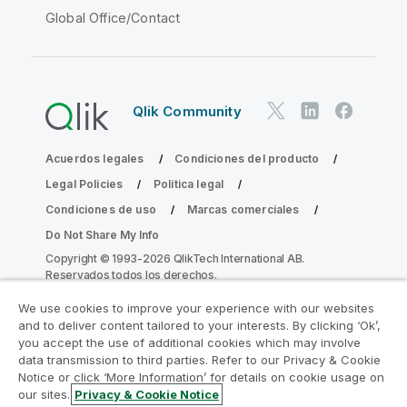
Global Office/Contact
Qlik Community
Acuerdos legales
Condiciones del producto
Legal Policies
Política legal
Condiciones de uso
Marcas comerciales
Do Not Share My Info
Copyright © 1993-2026 QlikTech International AB.
Reservados todos los derechos.
We use cookies to improve your experience with our websites
and to deliver content tailored to your interests. By clicking ‘Ok’,
Únase al Programa de modernización de
you accept the use of additional cookies which may involve
data transmission to third parties. Refer to our Privacy & Cookie
la analítica
Notice or click ‘More Information’ for details on cookie usage on
our sites.
Privacy & Cookie Notice
Modernícese sin comprometer sus valiosas aplicaciones