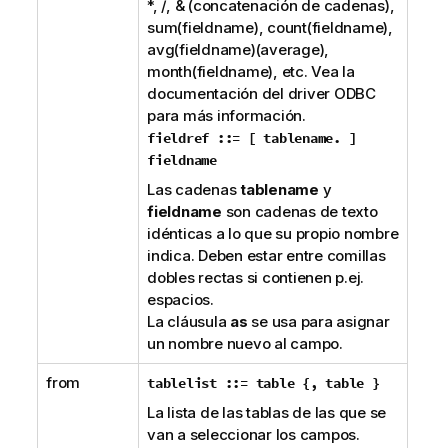
*
,
/
,
&
(concatenación de cadenas),
sum(fieldname)
,
count(fieldname)
,
avg(fieldname)
(average)
,
month(fieldname)
, etc. Vea la
documentación del driver
ODBC
para más información.
fieldref ::= [ tablename
.
]
fieldname
Las cadenas
tablename
y
fieldname
son cadenas de texto
idénticas a lo que su propio nombre
indica. Deben estar entre comillas
dobles rectas si contienen p.ej.
espacios.
La cláusula
as
se usa para asignar
un nombre nuevo al campo.
from
tablelist ::= table {
,
table }
La lista de las tablas de las que se
van a seleccionar los campos.