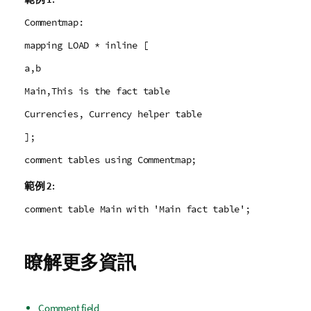
Commentmap:
mapping LOAD * inline [
a,b
Main,This is the fact table
Currencies, Currency helper table
];
comment tables using Commentmap;
範例 2:
comment table Main with 'Main fact table';
瞭解更多資訊
Comment field