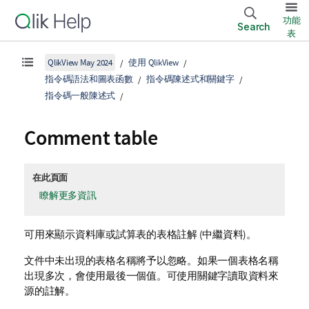
功能
Search
表
QlikView May 2024
使用 QlikView
指令碼語法和圖表函數
指令碼陳述式和關鍵字
指令碼一般陳述式
Comment table
在此頁面
瞭解更多資訊
可用來顯示資料庫或試算表的表格註解 (中繼資料)。
文件中未出現的表格名稱將予以忽略。如果一個表格名稱
出現多次，會使用最後一個值。可使用關鍵字讀取資料來
源的註解。