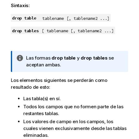
Sintaxis:
drop table
tablename [, tablename2 ...]
drop tables
[ tablename [, tablename2 ...]
N
Las formas
drop table
y
drop tables
se
o
aceptan ambas.
t
a
Los elementos siguientes se perderán como
i
resultado de esto:
n
Las tabla(s) en sí.
f
o
Todos los campos que no formen parte de las
r
restantes tablas.
m
Los valores de campo en los campos, los
a
cuales vienen exclusivamente desde las tablas
t
eliminadas.