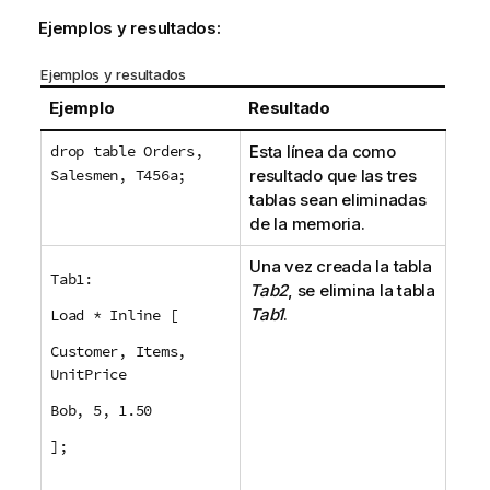
i
v
Ejemplos y resultados:
a
Ejemplos y resultados
Ejemplo
Resultado
drop table Orders,
Esta línea da como
Salesmen, T456a;
resultado que las tres
tablas sean eliminadas
de la memoria.
Una vez creada la tabla
Tab1:
Tab2
, se elimina la tabla
Tab1
.
Load * Inline [
Customer, Items,
UnitPrice
Bob, 5, 1.50
];