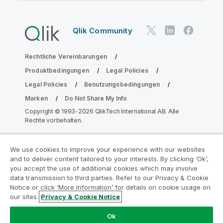
Qlik Community
Rechtliche Vereinbarungen
Produktbedingungen
Legal Policies
Legal Policies
Benutzungsbedingungen
Marken
Do Not Share My Info
Copyright © 1993-2026 QlikTech International AB. Alle
Rechte vorbehalten.
We use cookies to improve your experience with our websites
Nehmen Sie am Analyse-
and to deliver content tailored to your interests. By clicking ‘Ok’,
Modernisierungsprogramm teil
you accept the use of additional cookies which may involve
data transmission to third parties. Refer to our Privacy & Cookie
Notice or click ‘More Information’ for details on cookie usage on
Modernisieren Sie mit dem Analyse-
our sites.
Privacy & Cookie Notice
Modernisierungsprogramm, ohne Ihre wertvollen
QlikView-Apps zu gefährden.
Klicken Sie hier
für weitere
Ok
Informationen oder kontaktieren Sie uns: