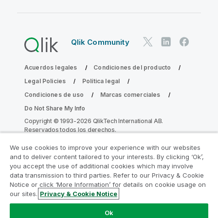
Qlik Community
Acuerdos legales
Condiciones del producto
Legal Policies
Política legal
Condiciones de uso
Marcas comerciales
Do Not Share My Info
Copyright © 1993-2026 QlikTech International AB.
Reservados todos los derechos.
We use cookies to improve your experience with our websites
and to deliver content tailored to your interests. By clicking ‘Ok’,
Únase al Programa de modernización de
you accept the use of additional cookies which may involve
data transmission to third parties. Refer to our Privacy & Cookie
la analítica
Notice or click ‘More Information’ for details on cookie usage on
our sites.
Privacy & Cookie Notice
Modernícese sin comprometer sus valiosas aplicaciones
de QlikView con el Programa de modernización de la
Ok