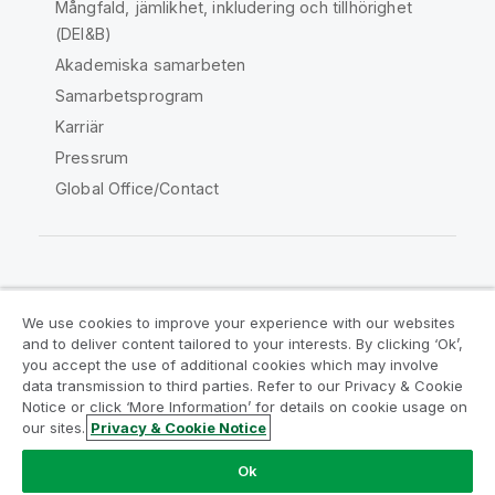
Mångfald, jämlikhet, inkludering och tillhörighet
(DEI&B)
Akademiska samarbeten
Samarbetsprogram
Karriär
Pressrum
Global Office/Contact
Qlik Community
We use cookies to improve your experience with our websites
and to deliver content tailored to your interests. By clicking ‘Ok’,
Juridiska avtal
Produktvillkor
you accept the use of additional cookies which may involve
data transmission to third parties. Refer to our Privacy & Cookie
Legal Policies
Legal Policies
Notice or click ‘More Information’ for details on cookie usage on
Användningsvillkor
Varumärken
our sites.
Privacy & Cookie Notice
Do Not Share My Info
Ok
Copyright © 1993-2026 QlikTech International AB. Alla