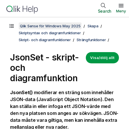
Search
Meny
Qlik Sense för Windows May 2025
Skapa
Skriptsyntax och diagramfunktioner
Skript- och diagramfunktioner
Strängfunktioner
JsonSet - skript-
Visa/dölj allt
och
diagramfunktion
JsonSet()
modifierar en sträng som innehåller
JSON-data (JavaScript Object Notation). Den
kan ställa in eller infoga ett JSON-värde med
den nya platsen som anges av sökvägen. JSON-
data måste vara giltiga, men kan innehålla extra
mellanslag eller nya rader.