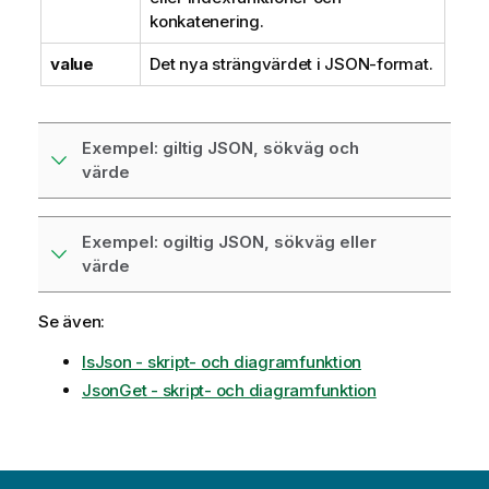
t
konkatenering.
i
value
Det nya strängvärdet i JSON-format.
o
n
Exempel: giltig JSON, sökväg och
värde
Exempel: ogiltig JSON, sökväg eller
värde
Se även:
IsJson - skript- och diagramfunktion
JsonGet - skript- och diagramfunktion