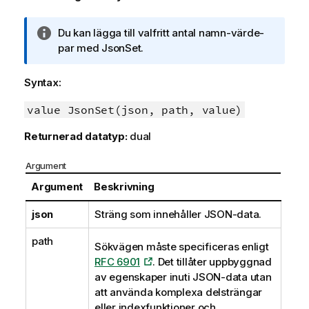
A
Du kan lägga till valfritt antal namn-värde-
n
par med JsonSet.
t
e
Syntax:
c
k
value JsonSet(json, path, value)
n
Returnerad datatyp:
dual
i
n
Argument
g
o
Argument
Beskrivning
m
json
Sträng som innehåller JSON-data.
i
n
path
f
Sökvägen måste specificeras enligt
o
RFC 6901
. Det tillåter uppbyggnad
r
av egenskaper inuti JSON-data utan
m
att använda komplexa delsträngar
a
eller indexfunktioner och