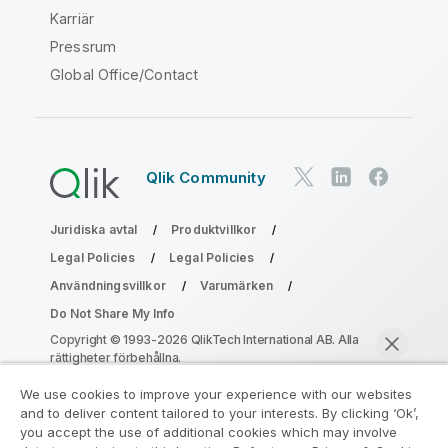
Karriär
Pressrum
Global Office/Contact
Qlik Community
Juridiska avtal
Produktvillkor
Legal Policies
Legal Policies
Användningsvillkor
Varumärken
Do Not Share My Info
Copyright © 1993-2026 QlikTech International AB. Alla
rättigheter förbehållna.
We use cookies to improve your experience with our websites
and to deliver content tailored to your interests. By clicking ‘Ok’,
Gå med i programmet Analytics
you accept the use of additional cookies which may involve