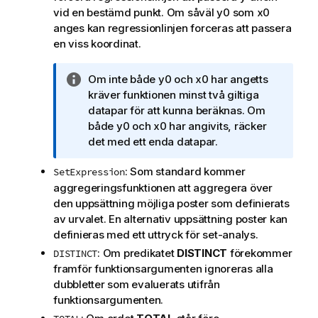
vid en bestämd punkt. Om såväl
y0
som
x0
anges kan regressionlinjen forceras att passera
en viss koordinat.
A
Om inte både
y0
och
x0
har angetts
n
kräver funktionen minst två giltiga
t
datapar för att kunna beräknas. Om
e
både
y0
och
x0
har angivits, räcker
c
det med ett enda datapar.
k
: Som standard kommer
SetExpression
n
aggregeringsfunktionen att aggregera över
i
den uppsättning möjliga poster som definierats
n
av urvalet. En alternativ uppsättning poster kan
g
definieras med ett uttryck för set-analys.
o
m
: Om predikatet
DISTINCT
förekommer
DISTINCT
i
framför funktionsargumenten ignoreras alla
n
dubbletter som evaluerats utifrån
f
funktionsargumenten.
o