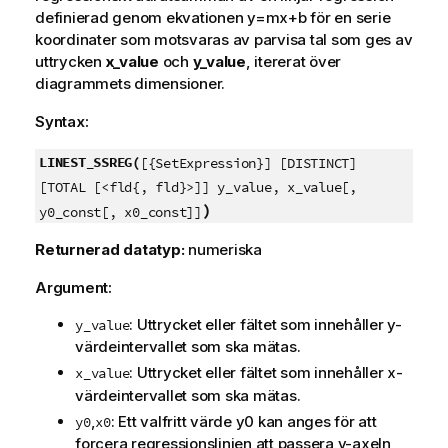
definierad genom ekvationen
y=mx+b
för en serie
koordinater som motsvaras av parvisa tal som ges av
uttrycken
x_value
och
y_value
, itererat över
diagrammets dimensioner.
Syntax:
LINEST_SSREG(
[{SetExpression}] [DISTINCT]
[TOTAL [<fld{, fld}>]] y_value, x_value[,
)
y0_const[, x0_const]]
Returnerad datatyp:
numeriska
Argument:
: Uttrycket eller fältet som innehåller
y
-
y_value
värdeintervallet som ska mätas.
: Uttrycket eller fältet som innehåller
x
-
x_value
värdeintervallet som ska mätas.
,
: Ett valfritt värde
y0
kan anges för att
y0
x0
forcera regressionslinjen att passera y-axeln