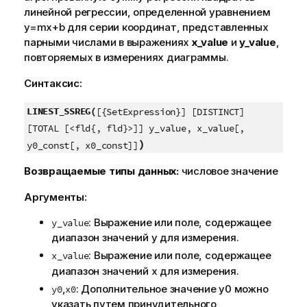
линейной регрессии, определенной уравнением
y=mx+b
для серии координат, представленных
парными числами в выражениях
x_value
и
y_value
,
повторяемых в измерениях диаграммы.
Синтаксис:
LINEST_SSREG(
[{SetExpression}] [DISTINCT]
[TOTAL [<fld{, fld}>]] y_value, x_value[,
)
y0_const[, x0_const]]
Возвращаемые типы данных:
числовое значение
Аргументы:
: Выражение или поле, содержащее
y_value
диапазон значений
y
для измерения.
: Выражение или поле, содержащее
x_value
диапазон значений
x
для измерения.
,
: Дополнительное значение
y0
можно
y0
x0
указать путем принудительного