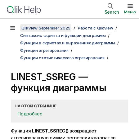
Search
Меню
QlikView September 2025
Работа с QlikView
Синтаксис скрипта и функции диаграммы
Функции в скриптах и выражениях диаграммы
Функции агрегирования
Функции статистического агрегирования
LINEST_SSREG
—
функция диаграммы
НА ЭТОЙ СТРАНИЦЕ
Подробнее
Функция
LINEST_SSREG()
возвращает
агрегированную сумму регрессии квадратов