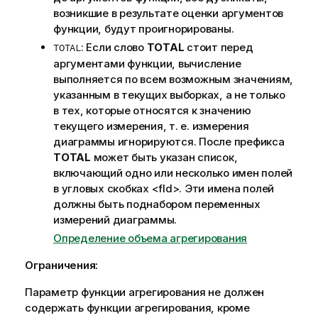
о
возникшие в результате оценки аргументов
р
функции, будут проигнорированы.
м
: Если слово
TOTAL
стоит перед
TOTAL
а
аргументами функции, вычисление
ц
выполняется по всем возможным значениям,
и
указанным в текущих выборках, а не только
и
в тех, которые относятся к значению
текущего измерения, т. е. измерения
диаграммы игнорируются. После префикса
TOTAL
может быть указан список,
включающий одно или несколько имен полей
в угловых скобках
<fld>
. Эти имена полей
должны быть поднабором переменных
измерений диаграммы.
Определение объема агрегирования
Ограничения:
Параметр функции агрегирования не должен
содержать функции агрегирования, кроме