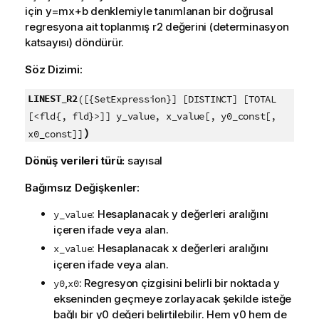
için
y=mx+b
denklemiyle tanımlanan bir doğrusal
regresyona ait toplanmış
r2
değerini (determinasyon
katsayısı) döndürür.
Söz Dizimi:
LINEST_R2
([{SetExpression}] [DISTINCT] [TOTAL
[<fld{, fld}>]] y_value, x_value[, y0_const[,
)
x0_const]]
Dönüş verileri türü:
sayısal
Bağımsız Değişkenler:
: Hesaplanacak
y
değerleri aralığını
y_value
içeren ifade veya alan.
: Hesaplanacak
x
değerleri aralığını
x_value
içeren ifade veya alan.
,
: Regresyon çizgisini belirli bir noktada y
y0
x0
ekseninden geçmeye zorlayacak şekilde isteğe
bağlı bir
y0
değeri belirtilebilir. Hem
y0
hem de