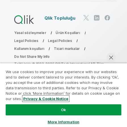
Qlik Topluluğu
Yasal sözleşmeler
Ürün Koşulları
Legal Policies
Legal Policies
Kullanım koşulları
Ticari markalar
Do Not Share My Info
Telif Hakkı © 1993-2026 QlikTech International AB. Tüm
hakları saklıdır.
We use cookies to improve your experience with our websites
and to deliver content tailored to your interests. By clicking ‘Ok’,
you accept the use of additional cookies which may involve
data transmission to third parties. Refer to our Privacy & Cookie
Analiz Modernleştirme Programına katılın
Notice or click ‘More Information’ for details on cookie usage on
our sites.
Privacy & Cookie Notice
Analiz Modernleştirme Programı ile değerli QlikView
Şimdi sohbet et
uygulamalarınızı ödün vermeden modernleştirin.
Bize
Ok
ulaşmak
ve daha fazla bilgi almak için buraya tıklayın:
ampquestions@qlik.com
More Information