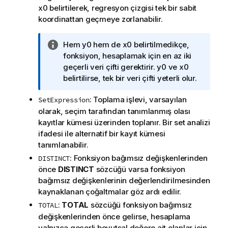
x0
belirtilerek, regresyon çizgisi tek bir sabit
koordinattan geçmeye zorlanabilir.
B
Hem
y0
hem de
x0
belirtilmedikçe,
i
fonksiyon, hesaplamak için en az iki
l
geçerli veri çifti gerektirir.
y0
ve
x0
g
belirtilirse, tek bir veri çifti yeterli olur.
i
: Toplama işlevi, varsayılan
SetExpression
n
olarak, seçim tarafından tanımlanmış olası
o
kayıtlar kümesi üzerinden toplanır. Bir set analizi
t
ifadesi ile alternatif bir kayıt kümesi
u
tanımlanabilir.
: Fonksiyon bağımsız değişkenlerinden
DISTINCT
önce
DISTINCT
sözcüğü varsa fonksiyon
bağımsız değişkenlerinin değerlendirilmesinden
kaynaklanan çoğaltmalar göz ardı edilir.
:
TOTAL
sözcüğü fonksiyon bağımsız
TOTAL
değişkenlerinden önce gelirse, hesaplama
yalnızca geçerli boyutsal değere ait olanlar için