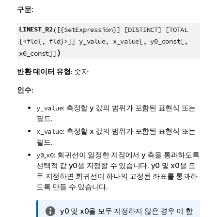
구문:
LINEST_R2
([{SetExpression}] [DISTINCT] [TOTAL
[<fld{, fld}>]] y_value, x_value[, y0_const[,
)
x0_const]]
반환 데이터 유형:
숫자
인수:
: 측정할
y
값의 범위가 포함된 표현식 또는
y_value
필드.
: 측정할
x
값의 범위가 포함된 표현식 또는
x_value
필드.
,
: 회귀선이 일정한 지점에서 y 축을 통과하도록
y0
x0
선택적 값
y0
을 지정할 수 있습니다.
y0
및
x0
을 모
두 지정하면 회귀선이 하나의 고정된 좌표를 통과하
도록 만들 수 있습니다.
정
y0
및
x0
을 모두 지정하지 않은 경우 이 함