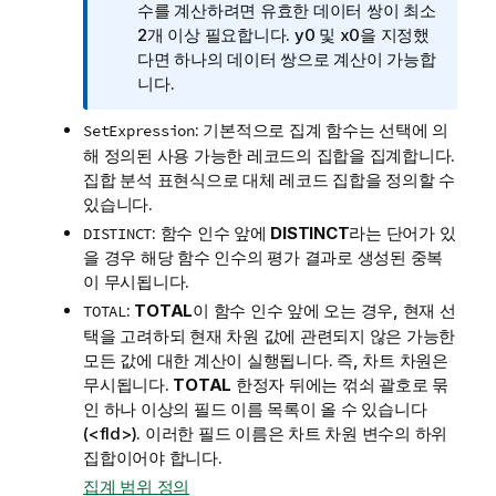
보
수를 계산하려면 유효한 데이터 쌍이 최소
메
2개 이상 필요합니다.
y0
및
x0
을 지정했
모
다면 하나의 데이터 쌍으로 계산이 가능합
니다.
: 기본적으로 집계 함수는 선택에 의
SetExpression
해 정의된 사용 가능한 레코드의 집합을 집계합니다.
집합 분석 표현식으로 대체 레코드 집합을 정의할 수
있습니다.
: 함수 인수 앞에
DISTINCT
라는 단어가 있
DISTINCT
을 경우 해당 함수 인수의 평가 결과로 생성된 중복
이 무시됩니다.
:
TOTAL
이 함수 인수 앞에 오는 경우, 현재 선
TOTAL
택을 고려하되 현재 차원 값에 관련되지 않은 가능한
모든 값에 대한 계산이 실행됩니다. 즉, 차트 차원은
무시됩니다.
TOTAL
한정자 뒤에는 꺾쇠 괄호로 묶
인 하나 이상의 필드 이름 목록이 올 수 있습니다
(
<fld>
). 이러한 필드 이름은 차트 차원 변수의 하위
집합이어야 합니다.
집계 범위 정의