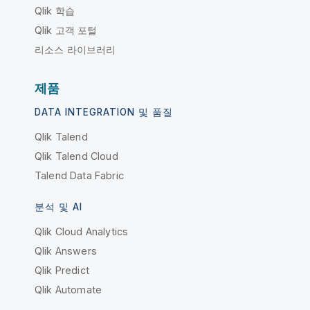
Qlik 학습
Qlik 고객 포털
리소스 라이브러리
제품
DATA INTEGRATION 및 품질
Qlik Talend
Qlik Talend Cloud
Talend Data Fabric
분석 및 AI
Qlik Cloud Analytics
Qlik Answers
Qlik Predict
Qlik Automate