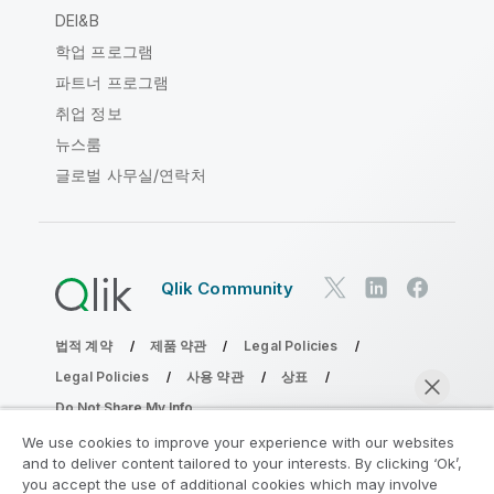
DEI&B
학업 프로그램
파트너 프로그램
취업 정보
뉴스룸
글로벌 사무실/연락처
Qlik Community
법적 계약
제품 약관
Legal Policies
Legal Policies
사용 약관
상표
Do Not Share My Info
Copyright © 1993-2026 QlikTech International AB. 무단 전재
We use cookies to improve your experience with our websites
및 복제를 금합니다.
and to deliver content tailored to your interests. By clicking ‘Ok’,
you accept the use of additional cookies which may involve