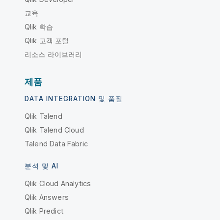
교육
Qlik 학습
Qlik 고객 포털
리소스 라이브러리
제품
DATA INTEGRATION 및 품질
Qlik Talend
Qlik Talend Cloud
Talend Data Fabric
분석 및 AI
Qlik Cloud Analytics
Qlik Answers
Qlik Predict