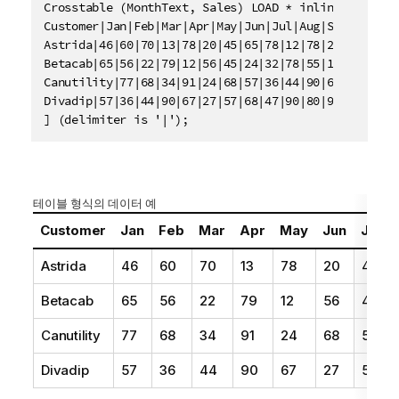
Crosstable (MonthText, Sales) LOAD * inline [

Customer|Jan|Feb|Mar|Apr|May|Jun|Jul|Aug|Sep|Oct|Nov
Astrida|46|60|70|13|78|20|45|65|78|12|78|22

Betacab|65|56|22|79|12|56|45|24|32|78|55|15

Canutility|77|68|34|91|24|68|57|36|44|90|67|27

Divadip|57|36|44|90|67|27|57|68|47|90|80|94

] (delimiter is '|');
테이블 형식의 데이터 예
Customer
Jan
Feb
Mar
Apr
May
Jun
Jul
Astrida
46
60
70
13
78
20
45
Betacab
65
56
22
79
12
56
45
Canutility
77
68
34
91
24
68
57
Divadip
57
36
44
90
67
27
57