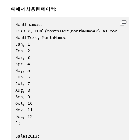
예에서 사용된 데이터:
Monthnames:

클립보드
LOAD *, Dual(MonthText,MonthNumber) as Month INLINE 
MonthText, MonthNumber

Jan, 1

Feb, 2

Mar, 3

Apr, 4

May, 5

Jun, 6

Jul, 7

Aug, 8

Sep, 9

Oct, 10

Nov, 11

Dec, 12

];

Sales2013:
