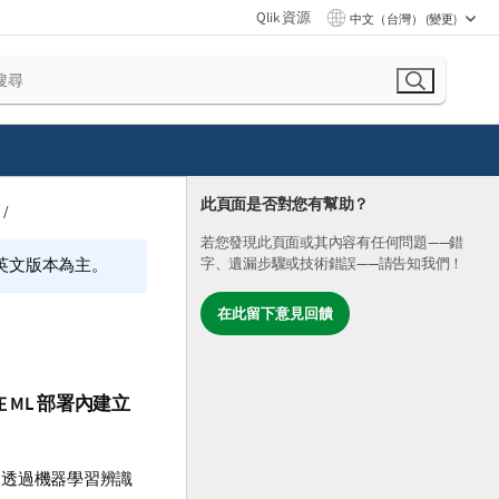
Qlik 資源
中文（台灣） (變更)
此頁面是否對您有幫助？
若您發現此頁面或其內容有任何問題——錯
的英文版本為主。
字、遺漏步驟或技術錯誤——請告知我們！
在此留下意見回饋
ML 部署內建立
是透過機器學習辨識