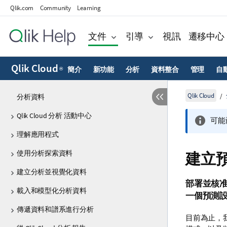
Qlik.com
Community
Learning
文件
引導
視訊
遷移中心
Qlik Cloud
簡介
新功能
分析
資料整合
管理
自
®
Qlik Cloud
分析資料
Qlik Cloud 分析 活動中心
可能
理解應用程式
使用分析探索資料
建立
建立分析並視覺化資料
部署並核准
載入和模型化分析資料
一個預測
傳遞資料和譜系進行分析
目前為止，