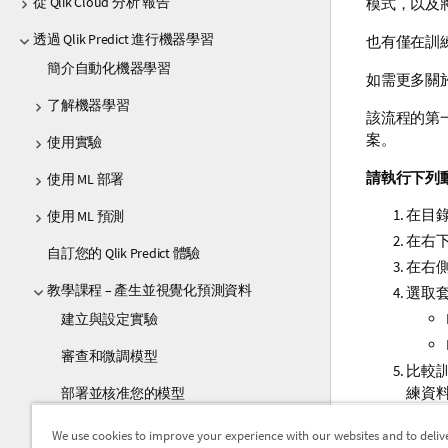
從 Qlik Cloud 分析 報告
模式，以及
透過 Qlik Predict 進行機器學習
也有僅在訓練
簡介自動化機器學習
如需更多關
了解機器學習
該流程的第
案。
使用實驗
請執行下列
使用 ML 部署
在目錄
使用 ML 預測
在右
自訂您的 Qlik Predict 體驗
在右
教學課程 – 產生並視覺化預測資料
選取
建立與設定實驗
審查和微調模型
比較
練資
部署並核准您的模型
練資
建立預測資料
We use cookies to improve your experience with our websites and to deliv
在
預