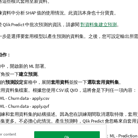
將這些模式套用至新資料。
資料中分析 SHAP 值的使用情況。此資訊本身也十分寶貴。
於
Qlik Predict
中批次預測的資訊，請參閱
對資料集建立預測
。
一步是選擇要套用模型以產生預測的資料集。之後，您可設定輸出所
動作：
中，開啟新的 ML 部署。
下角按一下
建立預測
。
側的
預測設定
窗格中，展開
套用資料
並按一下
選取套用資料集
。
套用資料集
檔案。根據您使用 CSV 或 QVD，這將會是下列任一項內容：
ML - Churn data - apply.csv
ML - Churn data - apply.qvf
訓練
和套用資料集的結構描述。因為您在訓練期間取消選取特徵，套用
料集更多。不必擔心此情況。產生預測時，
Qlik Predict
會忽略來自套用
料集的欄位。
er content
測設定
窗格中，按一下
名稱預測資料集
。輸入以下名稱：
ML - Prediction
Ok