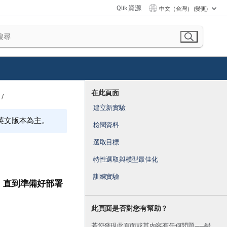
Qlik 資源
中文（台灣） (變更)
在此頁面
建立新實驗
的英文版本為主。
檢閱資料
選取目標
特性選取與模型最佳化
訓練實驗
，直到準備好部署
此頁面是否對您有幫助？
若您發現此頁面或其內容有任何問題——錯