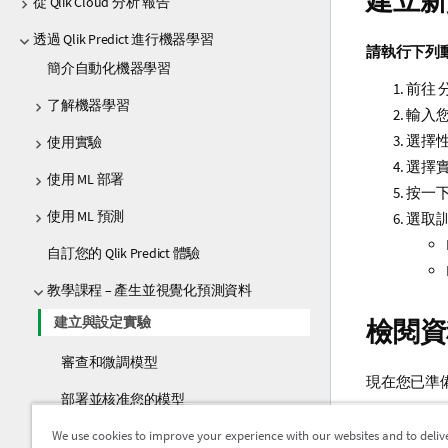
建立新
從 Qlik Cloud 分析 報告
透過 Qlik Predict 進行機器學習
請執行下列
簡介自動化機器學習
前往
了解機器學習
輸入
選擇
使用實驗
選擇
使用 ML 部署
按一
使用 ML 預測
選取訓
自訂您的 Qlik Predict 體驗
教學課程 – 產生並視覺化預測資料
建立與設定實驗
檢閱資
審查和微調模型
現在您已準
部署並核准您的模型
我們從
設定
We use cookies to improve your experience with our websites and to deliv
建立預測資料
代表資料集