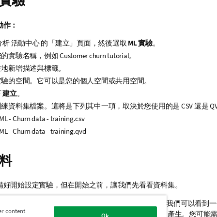
實驗
動作：
分析
活動中心
的「建立」頁面，然後選取
ML 實驗
。
您的實驗名稱，例如
Customer churn tutorial
。
性地新增描述與標籤。
實驗的空間。它可以是您的個人空間或共用空間。
下
建立
。
練資料集檔案。這將是下列其中一項，取決於您使用的是 CSV 還是 Q
ML - Churn data - training.csv
ML - Churn data - training.qvd
料
備好開始設定實驗，但在開始之前，讓我們先看看資料集。
索引標籤開始。預設檢視為
結構描述檢視
。在這裡我們可以看到一
er content
中的一個欄。統計資料與深入分析已在自動資料準備中產生。您可能
Ok