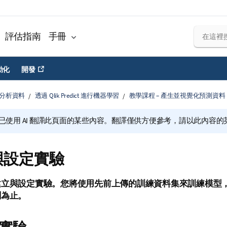
評估指南
手冊
動化
開發
分析資料
透過 Qlik Predict 進行機器學習
教學課程 – 產生並視覺化預測資料
已使用 AI 翻譯此頁面的某些內容。翻譯僅供方便參考，請以此內容
與設定實驗
建立與設定實驗。您將使用先前上傳的訓練資料集來訓練模型
測為止。