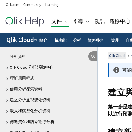
Qlik.com
Community
Learning
文件
引導
視訊
遷移中心
Qlik Cloud
簡介
新功能
分析
資料整合
管理
自
®
Qlik Cloud
分析資料
Qlik Cloud 分析 活動中心
可能
理解應用程式
使用分析探索資料
建立
建立分析並視覺化資料
第一步是
載入和模型化分析資料
以進行預
傳遞資料和譜系進行分析