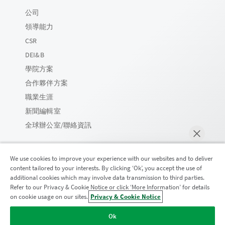
公司
領導能力
CSR
DEI&B
學院方案
合作夥伴方案
職業生涯
新聞編輯室
全球辦公室/聯絡資訊
We use cookies to improve your experience with our websites and to deliver
content tailored to your interests. By clicking ‘Ok’, you accept the use of
Qlik 社群
additional cookies which may involve data transmission to third parties.
Refer to our Privacy & Cookie Notice or click ‘More Information’ for details
on cookie usage on our sites.
Privacy & Cookie Notice
立即聊天
法律合約
產品條款
Legal Policies
法律條規
Ok
使用條款
商標
Do Not Share My Info