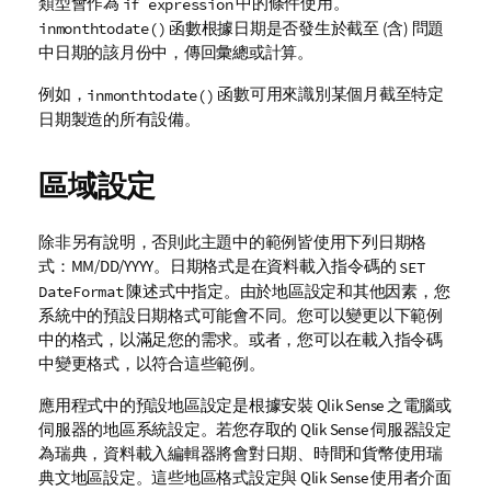
類型會作為
中的條件使用。
if expression
函數根據日期是否發生於截至 (含) 問題
inmonthtodate()
中日期的該月份中，傳回彙總或計算。
例如，
函數可用來識別某個月截至特定
inmonthtodate()
日期製造的所有設備。
區域設定
除非另有說明，否則此主題中的範例皆使用下列日期格
式：MM/DD/YYYY。日期格式是在資料載入指令碼的
SET
陳述式中指定。由於地區設定和其他因素，您
DateFormat
系統中的預設日期格式可能會不同。您可以變更以下範例
中的格式，以滿足您的需求。或者，您可以在載入指令碼
中變更格式，以符合這些範例。
應用程式中的預設地區設定是根據安裝
Qlik Sense
之電腦或
伺服器的地區系統設定。若您存取的
Qlik Sense
伺服器設定
為瑞典，資料載入編輯器將會對日期、時間和貨幣使用瑞
典文地區設定。這些地區格式設定與
Qlik Sense
使用者介面