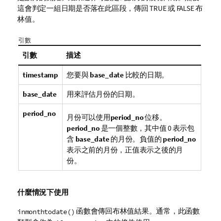
這會判定一組日期是否落在此區段，傳回 TRUE 或 FALSE 布
林值。
引數
引數
描述
timestamp
您要與
base_date
比較的日期。
base_date
用來評估月份的日期。
period_no
月份可以使用
period_no
位移。
period_no
是一個整數，其中值 0 表示包
含
base_date
的月份。負值的
period_no
表示之前的月份，正值表示之後的月
份。
什麼情況下使用
函數會傳回布林值結果。通常，此函數
inmonthtodate()