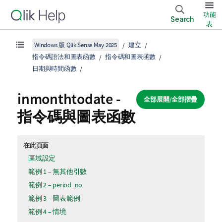
功能
Search
表
Windows 版 Qlik Sense May 2025
建立
指令碼語法和圖表函數
指令碼和圖表函數
日期與時間函數
inmonthtodate -
全部展開/全部摺疊
指令碼與圖表函數
在此頁面
區域設定
範例 1 – 無其他引數
範例 2 – period_no
範例 3 – 圖表範例
範例 4 – 情境