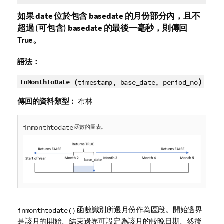
如果
date
位於包含
basedate
的月份部分內，且不
超過 (可包含)
basedate
的最後一毫秒，則傳回
True
。
語法：
)
InMonthToDate (
timestamp, base_date, period_no
傳回的資料類型：
布林
inmonthtodate
函數的圖表。
函數識別所選月份作為區段。開始邊界
inmonthtodate()
是該月的開始。結束邊界可設定為該月的較晚日期。然後