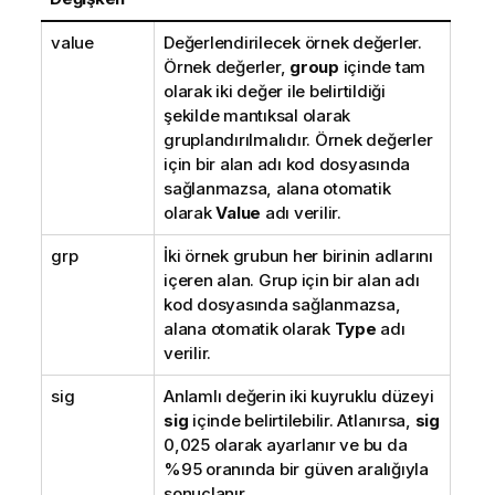
value
Değerlendirilecek örnek değerler.
Örnek değerler,
group
içinde tam
olarak iki değer ile belirtildiği
şekilde mantıksal olarak
gruplandırılmalıdır. Örnek değerler
için bir alan adı kod dosyasında
sağlanmazsa, alana otomatik
olarak
Value
adı verilir.
grp
İki örnek grubun her birinin adlarını
içeren alan. Grup için bir alan adı
kod dosyasında sağlanmazsa,
alana otomatik olarak
Type
adı
verilir.
sig
Anlamlı değerin iki kuyruklu düzeyi
sig
içinde belirtilebilir. Atlanırsa,
sig
0,025 olarak ayarlanır ve bu da
%95 oranında bir güven aralığıyla
sonuçlanır.