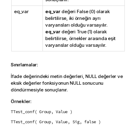
eq_var
eq_var
değeri
False
(0) olarak
belirtilirse, iki örneğin ayrı
varyansları olduğu varsayılır.
eq_var
değeri
True
(1) olarak
belirtilirse, örnekler arasında eşit
varyanslar olduğu varsayılır.
Sınırlamalar:
İfade değerindeki metin değerleri,
NULL
değerler ve
eksik değerler fonksiyonun
NULL
sonucunu
döndürmesiyle sonuçlanır.
Örnekler:
TTest_conf( Group, Value )
TTest_conf( Group, Value, Sig, false )