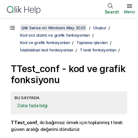
Search
Menü
Qlik Sense on Windows May 2025
Oluştur
Kod söz dizimi ve grafik fonksiyonları
Kod ve grafik fonksiyonları
Toplama işlevleri
İstatistiksel test fonksiyonları
T testi fonksiyonları
TTest_conf
- kod ve grafik
fonksiyonu
BU SAYFADA
Daha fazla bilgi
TTest_conf
, iki bağımsız örnek için toplanmış t testi
güven aralığı değerini döndürür.