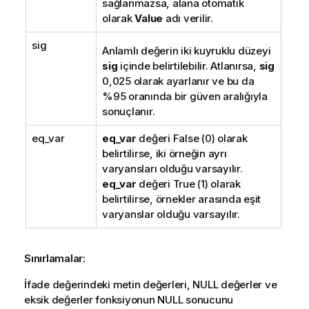
sağlanmazsa, alana otomatik
olarak
Value
adı verilir.
sig
Anlamlı değerin iki kuyruklu düzeyi
sig
içinde belirtilebilir. Atlanırsa,
sig
0,025 olarak ayarlanır ve bu da
%95 oranında bir güven aralığıyla
sonuçlanır.
eq_var
eq_var
değeri
False
(0) olarak
belirtilirse, iki örneğin ayrı
varyansları olduğu varsayılır.
eq_var
değeri
True
(1) olarak
belirtilirse, örnekler arasında eşit
varyanslar olduğu varsayılır.
Sınırlamalar:
İfade değerindeki metin değerleri,
NULL
değerler ve
eksik değerler fonksiyonun
NULL
sonucunu