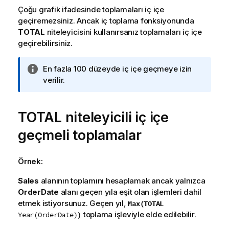
Çoğu grafik ifadesinde toplamaları iç içe
geçiremezsiniz. Ancak iç toplama fonksiyonunda
TOTAL
niteleyicisini kullanırsanız toplamaları iç içe
geçirebilirsiniz.
B
En fazla 100 düzeyde iç içe geçmeye izin
i
verilir.
l
g
TOTAL
i
niteleyicili iç içe
n
geçmeli toplamalar
o
t
u
Örnek:
Sales
alanının toplamını hesaplamak ancak yalnızca
OrderDate
alanı geçen yıla eşit olan işlemleri dahil
etmek istiyorsunuz. Geçen yıl,
Max(TOTAL
toplama işleviyle elde edilebilir.
)
Year(OrderDate)