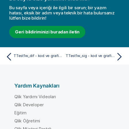
Bu sayfa veya içeriği ile ilgili bir sorun; bir yazım
hatası, eksik bir adım veya teknik bir hata bulursanız
lütfen bize bildirin!
Geri bildiriminizi buradan iletin
TTest1w_dif - kod ve grafik fonksiyonu
TTest1w_sig - kod ve grafik fonksiyonu
Yardım Kaynakları
Qlik Yardımı Videoları
Qlik Developer
Eğitim
Qlik Öğretimi
Qlik Müşteri Portalı