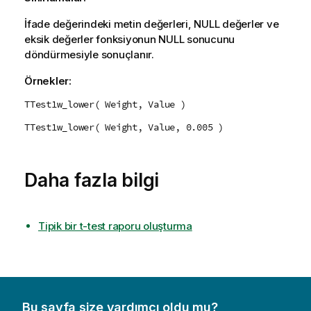
İfade değerindeki metin değerleri,
NULL
değerler ve
eksik değerler fonksiyonun
NULL
sonucunu
döndürmesiyle sonuçlanır.
Örnekler:
TTest1w_lower( Weight, Value )
TTest1w_lower( Weight, Value, 0.005 )
Daha fazla bilgi
Tipik bir t-test raporu oluşturma
Bu sayfa size yardımcı oldu mu?