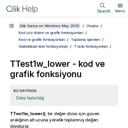
Search
Menü
Qlik Sense on Windows May 2025
Oluştur
Kod söz dizimi ve grafik fonksiyonları
Kod ve grafik fonksiyonları
Toplama işlevleri
İstatistiksel test fonksiyonları
T testi fonksiyonları
TTest1w_lower
- kod ve
grafik fonksiyonu
BU SAYFADA
Daha fazla bilgi
TTest1w_lower()
, bir değer dizisi için güven
aralığının alt ucuna yönelik toplanmış değeri
döndürür.