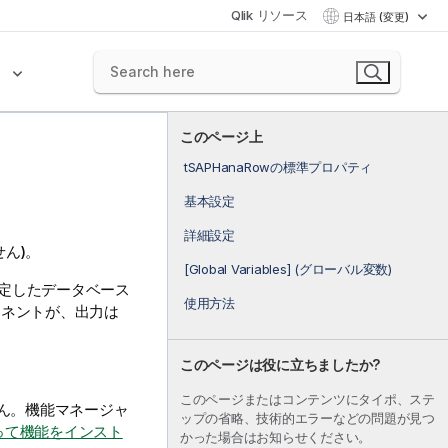
Qlik リソース
日本語 (変更)
ク
このページ上
tSAPHanaRowの標準プロパティ
基本設定
詳細設定
ん)。
[Global Variables] (グローバル変数)
定したデータベース
使用方法
ーネントが、出力は
このページは役に立ちましたか?
このページまたはコンテンツにタイポ、ステ
ん。機能マネージャ
ップの省略、技術的エラーなどの問題が見つ
って機能をインスト
かった場合はお知らせください。