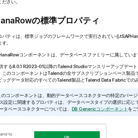
ください。
PHanaRowの標準プロパティ
ロパティは、
標準
ジョブのフレームワークで実行されている
tSAPHa
ます。
HanaRow
コンポーネントは、
データベース
ファミリーに属していま
する8.0.1 R2023-01以降の
Talend Studio
マンスリーアップデート
、このコンポーネントは
Talend
の全サブスクリプションベース製品
ビッグデータ対応のすべての
Talend
製品と
Talend Data Fabric
での
このコンポーネントは、動的データベースコネクターの特定のバージ
ス設定に関連するプロパティは、データベースタイプの選択に応じ
ータベースコネクターについては、
DB Genericコンポーネント
をご
定
 and to
Ok