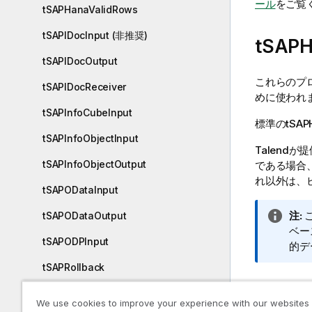
ール
をご覧
tSAPHanaValidRows
tSAPIDocInput (非推奨)
tSA
tSAPIDocOutput
これらのプ
tSAPIDocReceiver
めに使われ
tSAPInfoCubeInput
標準
の
tSAP
tSAPInfoObjectInput
Talend
が提供
tSAPInfoObjectOutput
である場合
れ以外は、
tSAPODataInput
情
注:
tSAPODataOutput
報
ベー
tSAPODPInput
メ
的デ
モ
tSAPRollback
tSAPTableInput
基本設
We use cookies to improve your experience with our websites