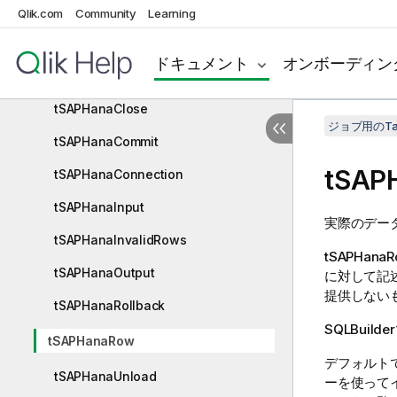
tSAPDSOInput
Qlik.com
Community
Learning
tSAPDSOOutput
ドキュメント
オンボーディン
tSAPHanaBulkExec
tSAPHanaClose
ジョブ用のTa
tSAPHanaCommit
tSAP
tSAPHanaConnection
tSAPHanaInput
実際のデー
tSAPHanaInvalidRows
tSAPHanaR
tSAPHanaOutput
に対して記
提供しない
tSAPHanaRollback
SQLBui
tSAPHanaRow
デフォルト
tSAPHanaUnload
ーを使って