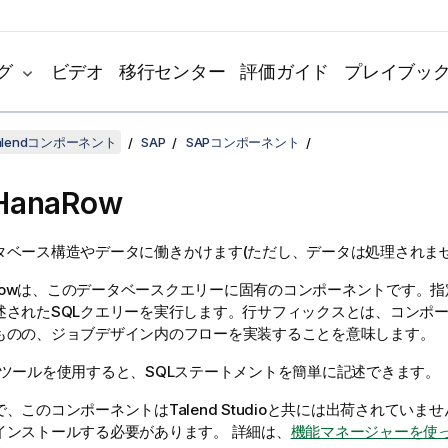
グ
ビデオ
移行センター
評価ガイド
プレイブッ
lendコンポーネント
SAP
SAPコンポーネント
HanaRow
タベース構造やデータに働きかけます(ただし、データは処理されませ
ow
は、このデータベースクエリーに固有のコンポーネントです。指
述されたSQLクエリーを実行します。行サフィックスとは、コンポ
ものの、ジョブデザイン内のフローを実装することを意味します。
lderツールを使用すると、SQLステートメントを簡単に記述できます。
で、このコンポーネントは
Talend Studio
と共には出荷されていませ
インストールする必要があります。
詳細は、
機能マネージャーを使