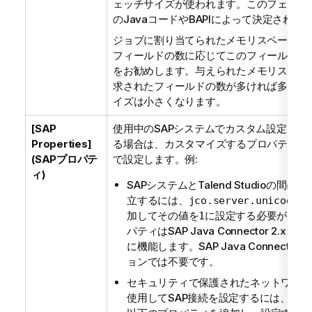
ェッチサイズが使われます。このフェッチサ
のJavaコードやBAPIによって決定されま
ジョブに割り当てられたメモリスペースと
フィールドの数に応じてこのフィールドを
をお勧めします。与えられたメモリスペー
求されたフィールドの数が多ければ多いほ
イズは小さくなります。
[SAP
使用中のSAPシステムでカスタム設定を使
Properties]
る場合は、カスタマイズするプロパティを
(SAPプロパテ
で設定します。例:
ィ)
SAPシステムと
Talend Studio
の間にUn
立するには、
プ
jco.server.unicode
加してその値を
に設定する必要があり
1
パティはSAP Java Connector 2.
に機能します。SAP Java Connector
ョンでは不要です。
セキュリティで保護されたネットワーク通
使用してSAP接続を設定するには、こ