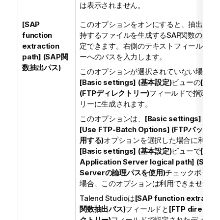
は表示されません。
[SAP
このオプションをオンにすると、抽出され
function
持するファイルを生成するSAP関数のディ
extraction
定できます。右側のテキストフィールドに
path] (SAP関
ーへのパスを入力します。
数抽出パス)
このオプションが選択されていない場合、
[Basic settings] (基本設定)
ビューの
[FTP 
(FTPディレクトリー)
フィールドで指定さ
リーに生成されます。
このオプションは、
[Basic settings] (
[Use FTP-Batch Options] (FTPバ
用する)
オプションを選択した場合に利用で
[Basic settings] (基本設定)
ビューで
[Use
Application Server logical path] (SAP 
Serverの論理パスを使用)
チェックボック
場合、このオプションは利用できません。
Talend Studio
は
[SAP function extractio
関数抽出パス)
フィールドと
[FTP directo
クトリー)
フィールドで指定されたディレク