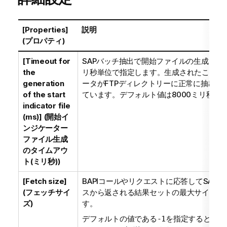
[Properties]
説明
(プロパティ)
[Timeout for
SAPバッチ抽出で開始ファイルの生成を待
the
リ秒単位で指定します。生成されたこのフ
generation
ータがFTPディレクトリーに正常に抽出さ
of the start
ています。デフォルト値は8000ミリ秒で
indicator file
(ms)] (開始イ
ンジケーター
ファイル生成
のタイムアウ
ト(ミリ秒))
[Fetch size]
BAPIコールやリクエストに応答してSAP 
(フェッチサイ
スから返される結果セットの最大サイズ(行
ズ)
す。
デフォルトの値である
を指定すると、デ
-1