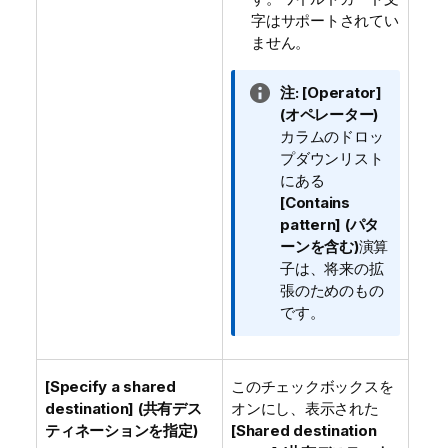
字はサポートされてい
ません。
情
注:
[Operator]
報
(オペレーター)
メ
カラムのドロッ
モ
プダウンリスト
にある
[Contains
pattern] (パタ
ーンを含む)
演算
子は、将来の拡
張のためのもの
です。
[Specify a shared
このチェックボックスを
destination] (共有デス
オンにし、表示された
ティネーションを指定)
[Shared destination