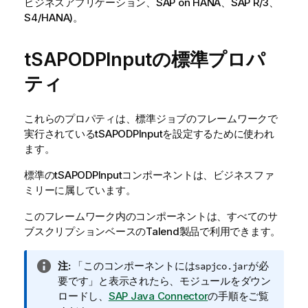
ビジネスアプリケーション、SAP on HANA、SAP R/3、
S4/HANA)。
tSAPODPInputの標準プロパ
ティ
これらのプロパティは、
標準
ジョブのフレームワークで
実行されている
tSAPODPInput
を設定するために使われ
ます。
標準
の
tSAPODPInput
コンポーネントは、
ビジネス
ファ
ミリーに属しています。
このフレームワーク内のコンポーネントは、すべてのサ
ブスクリプションベースの
Talend
製品で利用できます。
情
注:
「このコンポーネントには
が必
sapjco.jar
報
要です」と表示されたら、モジュールをダウン
メ
ロードし、
SAP Java Connector
の手順をご覧