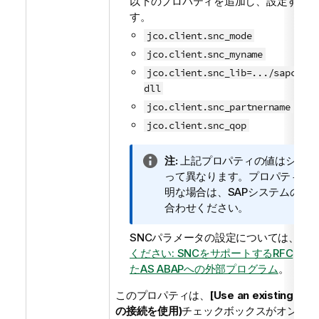
以下のプロパティを追加し、設定する必
す。
jco.client.snc_mode
jco.client.snc_myname
jco.client.snc_lib=.../sapcrypt
dll
jco.client.snc_partnername
jco.client.snc_qop
情
注:
上記プロパティの値はシステ
報
って異なります。プロパティの
メ
明な場合は、SAPシステムの管
モ
合わせください。
SNCパラメータの設定については、
SN
ください: SNCをサポートするRFC
と
通
たAS ABAPへの外部プログラム
。
このプロパティは、
[Use an existing co
の接続を使用)
チェックボックスがオンにな