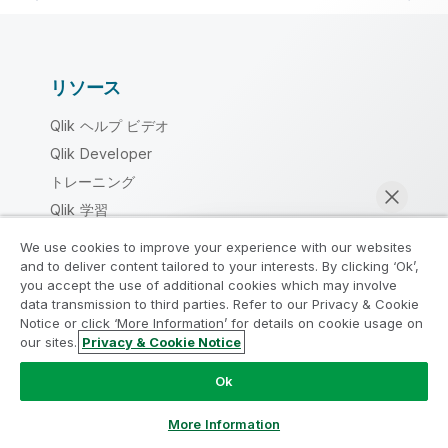
リソース
Qlik ヘルプ ビデオ
Qlik Developer
トレーニング
Qlik 学習
Qlik Customer Portal
We use cookies to improve your experience with our websites
リソース ライブラリ
and to deliver content tailored to your interests. By clicking ‘Ok’,
you accept the use of additional cookies which may involve
data transmission to third parties. Refer to our Privacy & Cookie
製品案内
Notice or click ‘More Information’ for details on cookie usage on
our sites.
Privacy & Cookie Notice
今すぐチャット
データ統合とデータ品質
Ok
Qlik Talend
Qlik Talend Cloud
More Information
Talend Data Fabric