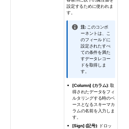
設定するために使われま
す。
情
注:
このコンポ
報
ーネントは、こ
メ
のフィールドに
モ
設定されたすべ
ての条件を満た
すデータレコー
ドを取得しま
す。
[Column] (カラム)
: 取
得されたデータをフィ
ルタリングする時のベ
ースとなるスキーマカ
ラムの名前を入力しま
す。
[Sign] (記号)
: ドロッ