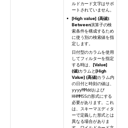
ルドカード文字はサポ
ートされていません。
[High value] (高値)
:
Between
演算子の検
索条件を構成するため
に使う別の検索値を指
定します。
日付型のカラムを使用
してフィルターを指定
する時は、
[Value]
(値)
カラムと
[High
Value] (高値)
カラム内
の日付と時刻の値は、
および
yyyyMMdd
の形式にする
HHMMSS
必要があります。これ
は、スキーマエディタ
ーで定義した形式とは
異なる場合がありま
す。ワイルドカード文