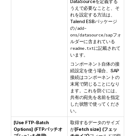
DataSourceを定義する
うえで必要なことと、そ
れを設定する方法は、
Talend ESB
パッケージ
の
/add-
フォ
ons/datasource/sap
ルダーに含まれている
に記載されて
readme.txt
います。
コンポーネント自体の接
続設定を使う場合、SAP
接続はコンポーネントの
末尾で閉じることになり
ます。これを防ぐには、
共有の宛先を名前を指定
した状態で使ってくださ
い。
[Use FTP-Batch
取得するデータのサイズ
Options] (FTPバッチオ
が
[Fetch size] (フェッ
プションを使用)
チサイズ)
フィールドで指