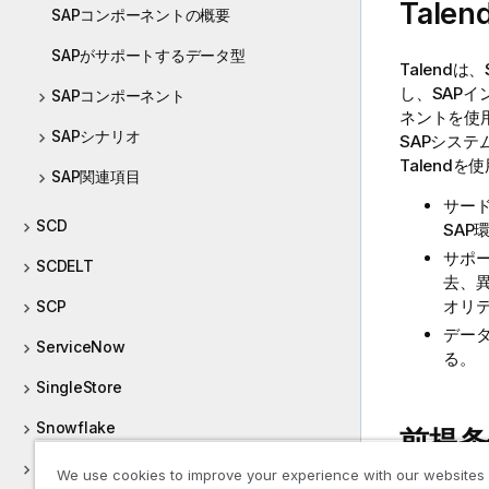
Talen
SAPコンポーネントの概要
SAPがサポートするデータ型
Talend
は、
し、SAP
SAPコンポーネント
ネントを使用
SAPシナリオ
SAPシス
Talend
を使
SAP関連項目
サー
SCD
SAP
サポ
SCDELT
去、
オリ
SCP
デー
ServiceNow
る。
SingleStore
Snowflake
前提条
SOAP
We use cookies to improve your experience with our websites