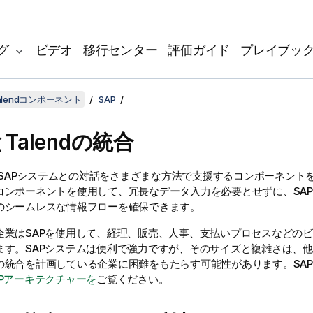
グ
ビデオ
移行センター
評価ガイド
プレイブッ
lendコンポーネント
SAP
と
Talend
の統合
SAPシステムとの対話をさまざまな方法で支援するコンポーネント
コンポーネントを使用して、冗長なデータ入力を必要とせずに、SA
のシームレスな情報フローを確保できます。
企業はSAPを使用して、経理、販売、人事、支払いプロセスなどの
ます。SAPシステムは便利で強力ですが、そのサイズと複雑さは、
の統合を計画している企業に困難をもたらす可能性があります。SA
APアーキテクチャーを
ご覧ください。