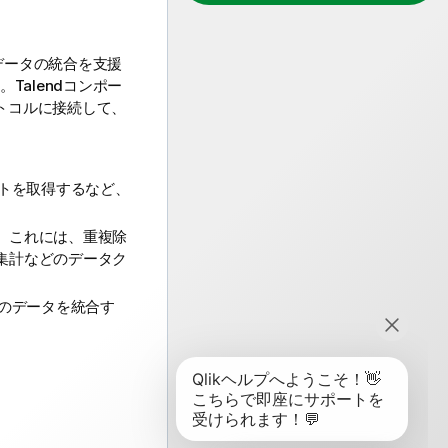
データの統合を支援
す。
Talend
コンポー
ロトコルに接続して、
トを取得するなど、
る。これには、重複除
る集計などのデータク
のデータを統合す