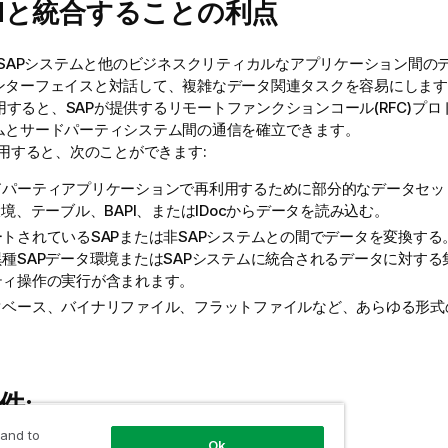
d
と統合することの利点
SAPシステムと他のビジネスクリティカルなアプリケーション間の
インターフェイスと対話して、複雑なデータ関連タスクを容易にしま
すると、SAPが提供するリモートファンクションコール(RFC)プ
テムとサードパーティシステム間の通信を確立できます。
用すると、次のことができます:
ドパーティアプリケーションで再利用するために部分的なデータセッ
環境、テーブル、BAPI、またはIDocからデータを読み込む。
ートされているSAPまたは非SAPシステムとの間でデータを変換す
異種SAPデータ環境またはSAPシステムに統合されるデータに対す
ティ操作の実行が含まれます。
タベース、バイナリファイル、フラットファイルなど、あらゆる形式
件:
 and to
Ok