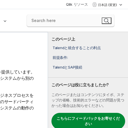
Qlik リソース
日本語 (変更)
ク
このページ上
Talendと統合することの利点
前提条件:
TalendとSAP接続
を提供しています。
Pシステムから別の
このページは役に立ちましたか?
このページまたはコンテンツにタイポ、ステ
ビジネスプロセスを
ップの省略、技術的エラーなどの問題が見つ
他のサードパーティ
かった場合はお知らせください。
Pシステムの動作の
こちらにフィードバックをお寄せくだ
さい