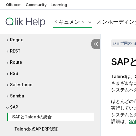
Qlik.com
Community
Learning
Qlik Cloud
RabbitMQ
ドキュメント
オンボーディン
Raw
Regex
ジョブ用のTa
REST
SAP
Route
RSS
Talend
は、
さまざまな
Salesforce
システムへ
Samba
ほとんどの
SAP
実行してい
システムと
SAPとTalendの統合
詳細は、
S
TalendのSAP ERP認証