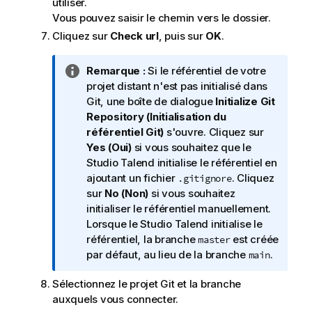
utiliser.
Vous pouvez saisir le chemin vers le dossier.
Cliquez sur
Check url
, puis sur
OK
.
N
Remarque :
Si le référentiel de votre
o
projet distant n'est pas initialisé dans
t
Git, une boîte de dialogue
Initialize Git
e
Repository (Initialisation du
I
référentiel Git)
s'ouvre. Cliquez sur
n
Yes (Oui)
si vous souhaitez que le
f
Studio Talend
initialise le référentiel en
o
ajoutant un fichier
. Cliquez
.gitignore
r
sur
No (Non)
si vous souhaitez
m
initialiser le référentiel manuellement.
a
Lorsque le
Studio Talend
initialise le
t
référentiel, la branche
est créée
master
i
par défaut, au lieu de la branche
.
main
o
Sélectionnez le projet Git et la branche
n
auxquels vous connecter.
s