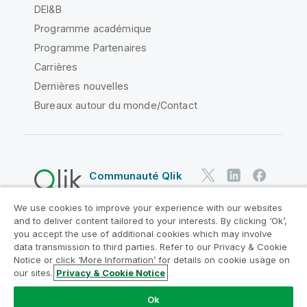
DEI&B
Programme académique
Programme Partenaires
Carrières
Dernières nouvelles
Bureaux autour du monde/Contact
Communauté Qlik
We use cookies to improve your experience with our websites
Contrats juridiques
and to deliver content tailored to your interests. By clicking ‘Ok’,
Conditions d'utilisation des produits
you accept the use of additional cookies which may involve
data transmission to third parties. Refer to our Privacy & Cookie
Legal Policies
Conditions légales
Notice or click ‘More Information’ for details on cookie usage on
Conditions d'utilisation
Marques
our sites.
Privacy & Cookie Notice
Do Not Share My Info
Ok
Copyright © 1993-2026 QlikTech International AB. Tous