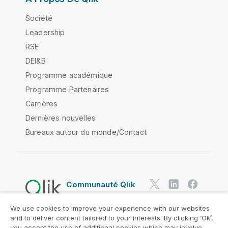
Société
Leadership
RSE
DEI&B
Programme académique
Programme Partenaires
Carrières
Dernières nouvelles
Bureaux autour du monde/Contact
Communauté Qlik
We use cookies to improve your experience with our websites
Contrats juridiques
and to deliver content tailored to your interests. By clicking ‘Ok’,
Conditions d'utilisation des produits
you accept the use of additional cookies which may involve