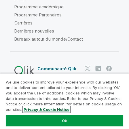
Programme académique
Programme Partenaires
Carrières
Dernières nouvelles
Bureaux autour du monde/Contact
Communauté Qlik
We use cookies to improve your experience with our websites
Contrats juridiques
and to deliver content tailored to your interests. By clicking ‘Ok’,
Conditions d'utilisation des produits
you accept the use of additional cookies which may involve
data transmission to third parties. Refer to our Privacy & Cookie
Legal Policies
Conditions légales
Notice or click ‘More Information’ for details on cookie usage on
Conditions d'utilisation
Marques
our sites.
Privacy & Cookie Notice
Do Not Share My Info
Ok
Copyright © 1993-2026 QlikTech International AB. Tous
droits réservés.