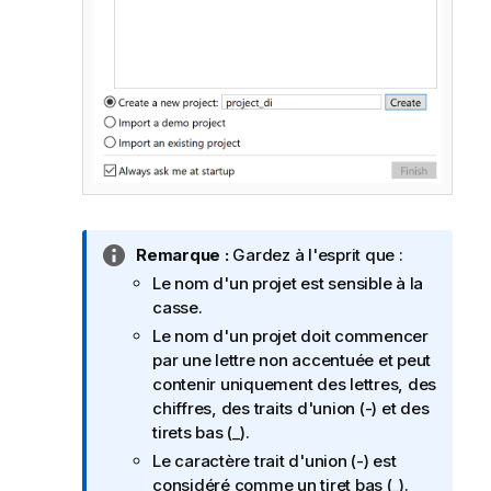
N
Remarque :
Gardez à l'esprit que :
o
Le nom d'un projet est sensible à la
t
casse.
e
Le nom d'un projet doit commencer
I
par une lettre non accentuée et peut
n
contenir uniquement des lettres, des
f
chiffres, des traits d'union (-) et des
o
tirets bas (_).
r
Le caractère trait d'union (-) est
m
considéré comme un tiret bas (_).