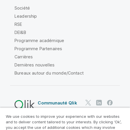
Société
Leadership
RSE
DEI&B
Programme académique
Programme Partenaires
Carrières
Dernières nouvelles
Bureaux autour du monde/Contact
Communauté Qlik
We use cookies to improve your experience with our websites
Contrats juridiques
and to deliver content tailored to your interests. By clicking ‘Ok’,
Conditions d'utilisation des produits
you accept the use of additional cookies which may involve