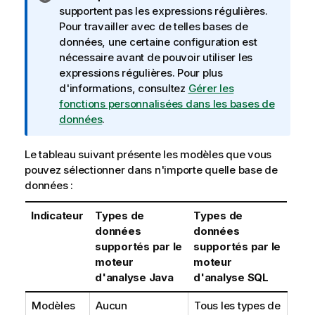
o
supportent pas les expressions régulières.
t
Pour travailler avec de telles bases de
e
données, une certaine configuration est
I
nécessaire avant de pouvoir utiliser les
n
expressions régulières. Pour plus
f
d'informations, consultez
Gérer les
o
fonctions personnalisées dans les bases de
r
données
.
m
a
Le tableau suivant présente les modèles que vous
t
pouvez sélectionner dans n'importe quelle base de
i
données :
o
n
Indicateur
Types de
Types de
s
données
données
supportés par le
supportés par le
moteur
moteur
d'analyse Java
d'analyse SQL
Modèles
Aucun
Tous les types de