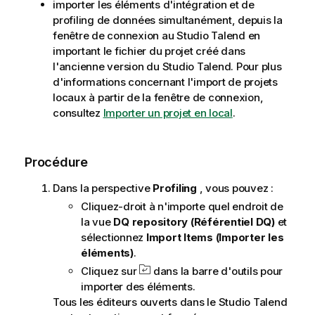
importer les éléments d'intégration et de
m
profiling de données simultanément, depuis la
a
fenêtre de connexion au
Studio Talend
en
t
important le fichier du projet créé dans
i
l'ancienne version du
Studio Talend
. Pour plus
o
d'informations concernant l'import de projets
n
locaux à partir de la fenêtre de connexion,
s
consultez
Importer un projet en local
.
Procédure
Dans la perspective
Profiling
, vous pouvez :
Cliquez-droit à n'importe quel endroit de
la vue
DQ repository (Référentiel DQ)
et
sélectionnez
Import Items (Importer les
éléments)
.
Cliquez sur
dans la barre d'outils pour
importer des éléments.
Tous les éditeurs ouverts dans le
Studio Talend