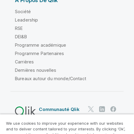
À Propos De Qlik
Société
Leadership
RSE
DEI&B
Programme académique
Programme Partenaires
Carrières
Dernières nouvelles
Bureaux autour du monde/Contact
Communauté Qlik
We use cookies to improve your experience with our websites
Contrats juridiques
and to deliver content tailored to your interests. By clicking ‘Ok’,
Conditions d'utilisation des produits