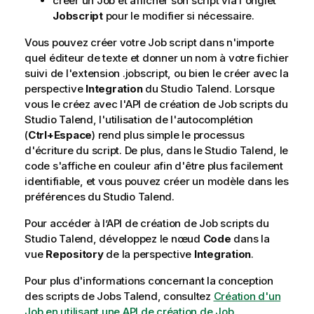
créer un Job et afficher son script via l'onglet
Jobscript
pour le modifier si nécessaire.
Vous pouvez créer votre Job script dans n'importe
quel éditeur de texte et donner un nom à votre fichier
suivi de l'extension .jobscript, ou bien le créer avec la
perspective
Integration
du
Studio Talend
. Lorsque
vous le créez avec l'API de création de Job scripts du
Studio Talend
, l'utilisation de l'autocomplétion
(
Ctrl+Espace
) rend plus simple le processus
d'écriture du script. De plus, dans le
Studio Talend
, le
code s'affiche en couleur afin d'être plus facilement
identifiable, et vous pouvez créer un modèle dans les
préférences du
Studio Talend
.
Pour accéder à l’API de création de Job scripts du
Studio Talend
, développez le nœud
Code
dans la
vue
Repository
de la perspective
Integration
.
Pour plus d'informations concernant la conception
des scripts de Jobs
Talend
, consultez
Création d'un
Job en utilisant une API de création de Job
.