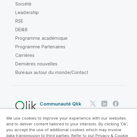
Société
Leadership
RSE
DEI&B
Programme académique
Programme Partenaires
Carrières
Dernières nouvelles
Bureaux autour du monde/Contact
Communauté Qlik
We use cookies to improve your experience with our websites
Contrats juridiques
and to deliver content tailored to your interests. By clicking ‘Ok’,
Conditions d'utilisation des produits
you accept the use of additional cookies which may involve
data transmission to third parties. Refer to our Privacy & Cookie
Legal Policies
Conditions légales