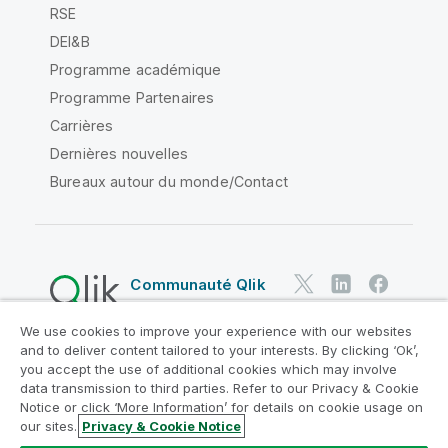
RSE
DEI&B
Programme académique
Programme Partenaires
Carrières
Dernières nouvelles
Bureaux autour du monde/Contact
Communauté Qlik
We use cookies to improve your experience with our websites
Contrats juridiques
and to deliver content tailored to your interests. By clicking ‘Ok’,
Conditions d'utilisation des produits
you accept the use of additional cookies which may involve
data transmission to third parties. Refer to our Privacy & Cookie
Legal Policies
Conditions légales
Notice or click ‘More Information’ for details on cookie usage on
Conditions d'utilisation
Marques
our sites.
Privacy & Cookie Notice