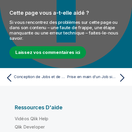
m
a
Cette page vous a-t-elle aidé ?
t
i
Si vous rencontrez des problèmes sur cette page ou
o
dans son contenu – une faute de frappe, une étape
manquante ou une erreur technique – faites-le-nous
n
savoir.
s
Laissez vos commentaires ici
Conception de Jobs et de Routes
Prise en main d'un Job simple
Ressources D'aide
Vidéos Qlik Help
Qlik Developer