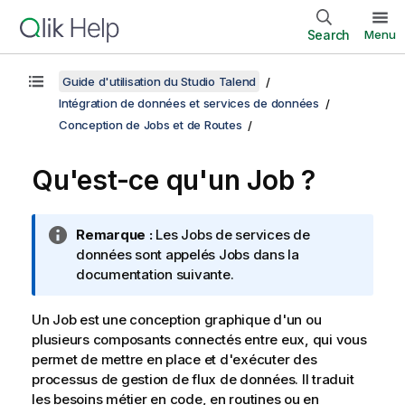
Search
Menu
Guide d'utilisation du Studio Talend
Intégration de données et services de données
Conception de Jobs et de Routes
Qu'est-ce qu'un Job ?
N
Remarque :
Les Jobs de services de
o
données sont appelés Jobs dans la
t
documentation suivante.
e
I
Un Job est une conception graphique d'un ou
n
plusieurs composants connectés entre eux, qui vous
f
permet de mettre en place et d'exécuter des
o
processus de gestion de flux de données. Il traduit
r
les besoins métier en code, en routines ou en