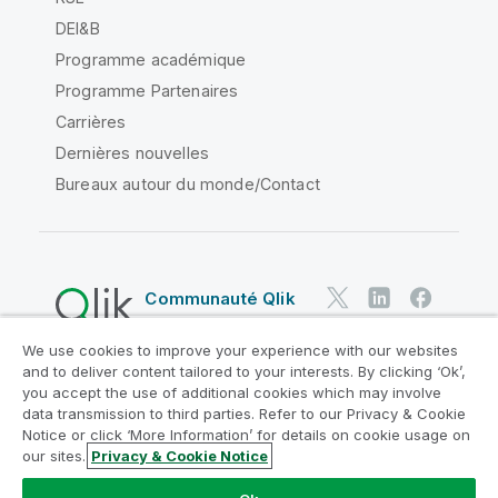
DEI&B
Programme académique
Programme Partenaires
Carrières
Dernières nouvelles
Bureaux autour du monde/Contact
Communauté Qlik
We use cookies to improve your experience with our websites
Contrats juridiques
and to deliver content tailored to your interests. By clicking ‘Ok’,
Conditions d'utilisation des produits
you accept the use of additional cookies which may involve
data transmission to third parties. Refer to our Privacy & Cookie
Legal Policies
Conditions légales
Notice or click ‘More Information’ for details on cookie usage on
Conditions d'utilisation
Marques
our sites.
Privacy & Cookie Notice
Do Not Share My Info