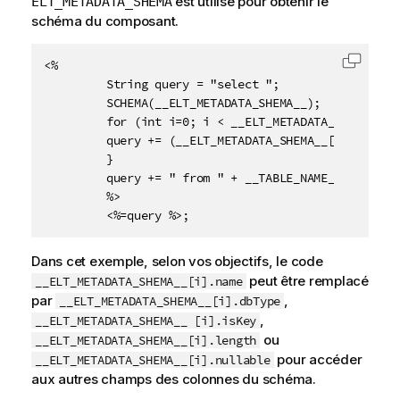
est utilisé pour obtenir le
ELT_METADATA_SHEMA
schéma du composant.
<%

Copier 
         String query = "select ";

         SCHEMA(__ELT_METADATA_SHEMA__);

         for (int i=0; i < __ELT_METADATA_SHEMA__.le
         query += (__ELT_METADATA_SHEMA__[i].name + 
         }

         query += " from " + __TABLE_NAME__;

         %>

         <%=query %>;
Dans cet exemple, selon vos objectifs, le code
peut être remplacé
__ELT_METADATA_SHEMA__[i].name
par
,
__ELT_METADATA_SHEMA__[i].dbType
,
__ELT_METADATA_SHEMA__ [i].isKey
ou
__ELT_METADATA_SHEMA__[i].length
pour accéder
__ELT_METADATA_SHEMA__[i].nullable
aux autres champs des colonnes du schéma.