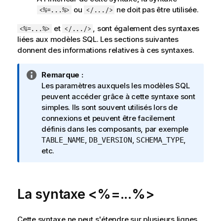
ou
ne doit pas être utilisée.
<%=...%>
</.../>
et
, sont également des syntaxes
<%=...%>
</.../>
liées aux modèles SQL. Les sections suivantes
donnent des informations relatives à ces syntaxes.
N
Remarque :
o
Les paramètres auxquels les modèles SQL
t
peuvent accéder grâce à cette syntaxe sont
e
simples. Ils sont souvent utilisés lors de
I
connexions et peuvent être facilement
n
définis dans les composants, par exemple
f
,
,
,
TABLE_NAME
DB_VERSION
SCHEMA_TYPE
o
etc.
r
m
a
La syntaxe <%=...%>
t
i
o
Cette syntaxe ne peut s'étendre sur plusieurs lignes