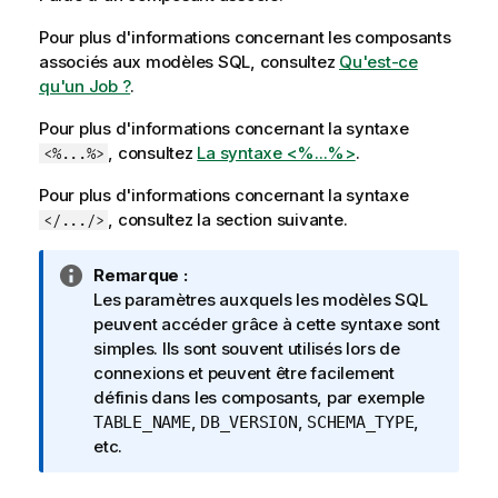
Pour plus d'informations concernant les composants
associés aux modèles SQL, consultez
Qu'est-ce
qu'un Job ?
.
Pour plus d'informations concernant la syntaxe
, consultez
La syntaxe <%...%>
.
<%...%>
Pour plus d'informations concernant la syntaxe
, consultez la section suivante.
</.../>
N
Remarque :
o
Les paramètres auxquels les modèles SQL
t
peuvent accéder grâce à cette syntaxe sont
e
simples. Ils sont souvent utilisés lors de
I
connexions et peuvent être facilement
n
définis dans les composants, par exemple
f
,
,
,
TABLE_NAME
DB_VERSION
SCHEMA_TYPE
o
etc.
r
m