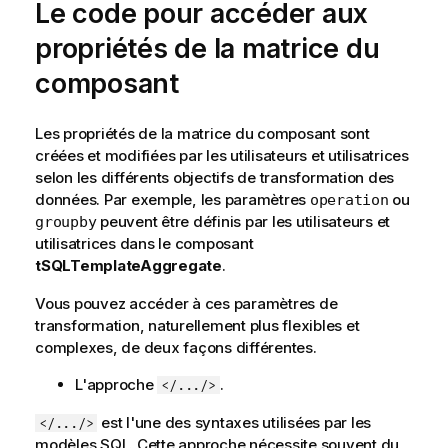
Le code pour accéder aux
a
t
propriétés de la matrice du
i
composant
o
n
s
Les propriétés de la matrice du composant sont
créées et modifiées par les utilisateurs et utilisatrices
selon les différents objectifs de transformation des
données. Par exemple, les paramètres
ou
operation
peuvent être définis par les utilisateurs et
groupby
utilisatrices dans le composant
tSQLTemplateAggregate
.
Vous pouvez accéder à ces paramètres de
transformation, naturellement plus flexibles et
complexes, de deux façons différentes.
L'approche
.
</.../>
est l'une des syntaxes utilisées par les
</.../>
modèles SQL. Cette approche nécessite souvent du