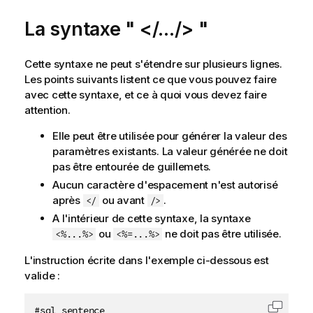
a
La syntaxe " </.../> "
t
i
o
Cette syntaxe ne peut s'étendre sur plusieurs lignes.
n
Les points suivants listent ce que vous pouvez faire
s
avec cette syntaxe, et ce à quoi vous devez faire
attention.
Elle peut être utilisée pour générer la valeur des
paramètres existants. La valeur générée ne doit
pas être entourée de guillemets.
Aucun caractère d'espacement n'est autorisé
après
ou avant
.
</
/>
A l'intérieur de cette syntaxe, la syntaxe
ou
ne doit pas être utilisée.
<%...%>
<%=...%>
L'instruction écrite dans l'exemple ci-dessous est
valide :
#sql sentence
