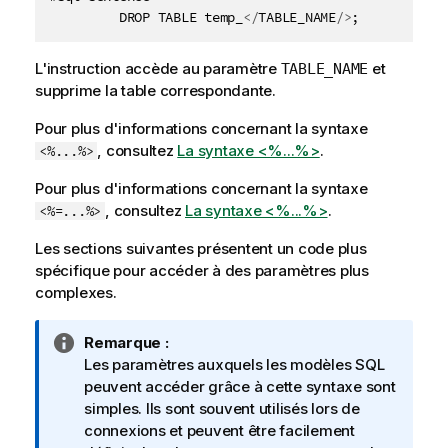
Copier 
         DROP TABLE temp_
</
TABLE_NAME
/>
;
L'instruction accède au paramètre
et
TABLE_NAME
supprime la table correspondante.
Pour plus d'informations concernant la syntaxe
, consultez
La syntaxe <%...%>
.
<%...%>
Pour plus d'informations concernant la syntaxe
, consultez
La syntaxe <%...%>
.
<%=...%>
Les sections suivantes présentent un code plus
spécifique pour accéder à des paramètres plus
complexes.
N
Remarque :
o
Les paramètres auxquels les modèles SQL
t
peuvent accéder grâce à cette syntaxe sont
e
simples. Ils sont souvent utilisés lors de
I
connexions et peuvent être facilement