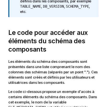
n
définis dans les composants, par exemple
f
,
,
,
TABLE_NAME
DB_VERSION
SCHEMA_TYPE
o
etc.
r
m
a
Le code pour accéder aux
t
i
éléments du schéma des
o
composants
n
s
Les éléments du schéma des composants sont
présentés dans une liste comprenant le nom des
colonnes des schémas (séparés par un point "."). Ces
éléments sont créés et définis par les utilisateurs et
utilisatrices dans les composants.
Le code ci-dessous propose un exemple d'accès à
certains éléments du schéma des composants. Dans
cet exemple, le nom de la variable