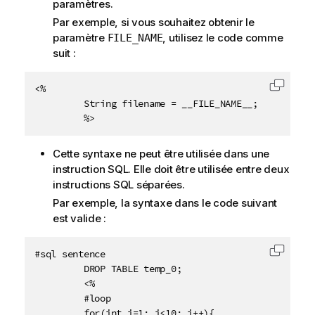
paramètres.
Par exemple, si vous souhaitez obtenir le
paramètre
, utilisez le code comme
FILE_NAME
suit :
<%

Copier 
         String filename = __FILE_NAME__;

         %>
Cette syntaxe ne peut être utilisée dans une
instruction SQL. Elle doit être utilisée entre deux
instructions SQL séparées.
Par exemple, la syntaxe dans le code suivant
est valide :
#sql sentence

Copier 
         DROP TABLE temp_0;

         <%

         #loop

         for(int i=1; i<10; i++){
