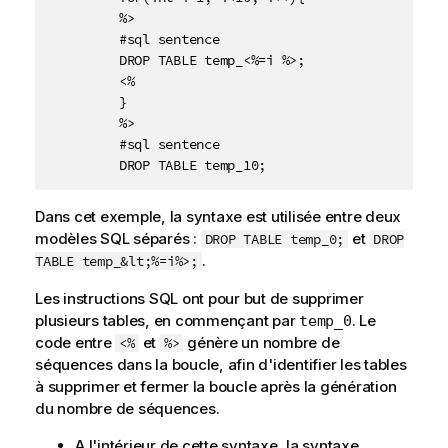
         %>

         #sql sentence

         DROP TABLE temp_<%=i %>;

         <%

         }

         %>

         #sql sentence

         DROP TABLE temp_10;
Dans cet exemple, la syntaxe est utilisée entre deux
modèles SQL séparés :
et
DROP TABLE temp_0;
DROP
.
TABLE temp_&lt;%=i%>;
Les instructions SQL ont pour but de supprimer
plusieurs tables, en commençant par
. Le
temp_0
code entre
et
génère un nombre de
<%
%>
séquences dans la boucle, afin d'identifier les tables
à supprimer et fermer la boucle après la génération
du nombre de séquences.
A l'intérieur de cette syntaxe, la syntaxe