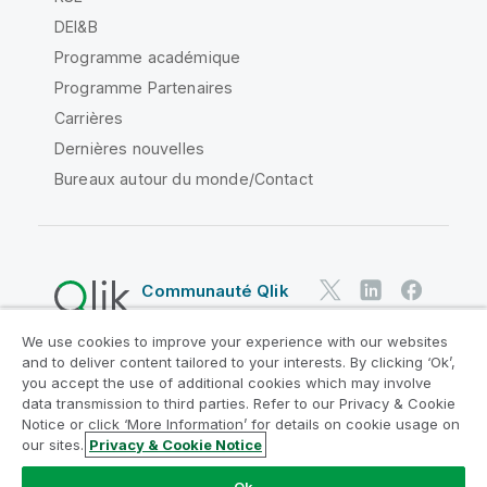
DEI&B
Programme académique
Programme Partenaires
Carrières
Dernières nouvelles
Bureaux autour du monde/Contact
Communauté Qlik
We use cookies to improve your experience with our websites
Contrats juridiques
and to deliver content tailored to your interests. By clicking ‘Ok’,
Conditions d'utilisation des produits
you accept the use of additional cookies which may involve
data transmission to third parties. Refer to our Privacy & Cookie
Legal Policies
Conditions légales
Notice or click ‘More Information’ for details on cookie usage on
Conditions d'utilisation
Marques
our sites.
Privacy & Cookie Notice
Do Not Share My Info