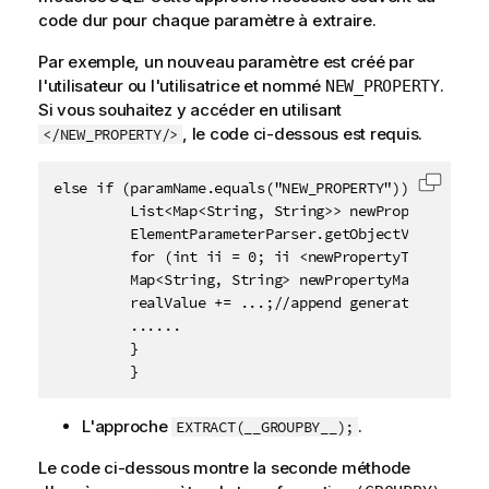
code dur pour chaque paramètre à extraire.
Par exemple, un nouveau paramètre est créé par
l'utilisateur ou l'utilisatrice et nommé
.
NEW_PROPERTY
Si vous souhaitez y accéder en utilisant
, le code ci-dessous est requis.
</NEW_PROPERTY/>
else if (paramName.equals("NEW_PROPERTY")) {

Copier 
         List<Map<String, String>> newPropertyTableV
         ElementParameterParser.getObjectValue(node,
         for (int ii = 0; ii <newPropertyTableValue.
         Map<String, String> newPropertyMap =newProp
         realValue += ...;//append generated codes

         ......

         }

         }
L'approche
.
EXTRACT(__GROUPBY__);
Le code ci-dessous montre la seconde méthode