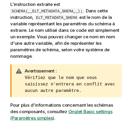
L'instruction extraite est
. Dans cette
SCHEMA(__ELT_METADATA_SHEMA__);
instruction,
est le nom de la
ELT_METADATA_SHEMA
variable représentant les paramètres du schéma à
extraire. Le nom utilisé dans ce code est simplement
un exemple. Vous pouvez changer ce nom en nom
d'une autre variable, afin de représenter les
paramètres de schéma, selon votre système de
nommage.
N
Avertissement :
o
Vérifiez que le nom que vous
t
saisissez n'entrera en conflit avec
e
aucun autre paramètre.
I
n
Pour plus d'informations concernant les schémas
f
des composants, consultez
Onglet Basic settings
o
(Paramètres simples)
.
r
m