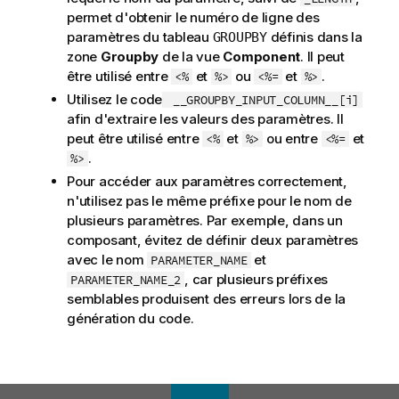
permet d'obtenir le numéro de ligne des
paramètres du tableau
définis dans la
GROUPBY
zone
Groupby
de la vue
Component
. Il peut
être utilisé entre
et
ou
et
.
<%
%>
<%=
%>
Utilisez le code
__GROUPBY_INPUT_COLUMN__[i]
afin d'extraire les valeurs des paramètres. Il
peut être utilisé entre
et
ou entre
et
<%
%>
<%=
.
%>
Pour accéder aux paramètres correctement,
n'utilisez pas le même préfixe pour le nom de
plusieurs paramètres. Par exemple, dans un
composant, évitez de définir deux paramètres
avec le nom
et
PARAMETER_NAME
, car plusieurs préfixes
PARAMETER_NAME_2
semblables produisent des erreurs lors de la
génération du code.