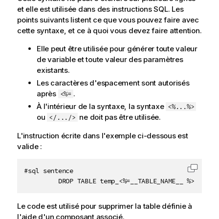
n
et elle est utilisée dans des instructions SQL. Les
s
points suivants listent ce que vous pouvez faire avec
cette syntaxe, et ce à quoi vous devez faire attention.
Elle peut être utilisée pour générer toute valeur
de variable et toute valeur des paramètres
existants.
Les caractères d'espacement sont autorisés
après
.
<%=
À l'intérieur de la syntaxe, la syntaxe
<%...%>
ou
ne doit pas être utilisée.
</.../>
L'instruction écrite dans l'exemple ci-dessous est
valide :
#sql sentence

Copier 
         DROP TABLE temp_<%=__TABLE_NAME__ %>;
Le code est utilisé pour supprimer la table définie à
l'aide d'un composant associé.