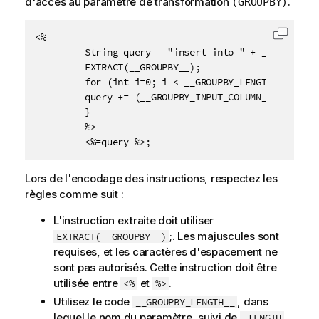
d'accès au paramètre de transformation
.
(GROUPBY)
<%

Copier 
         String query = "insert into " + __TABLE_NA
         EXTRACT(__GROUPBY__);

         for (int i=0; i < __GROUPBY_LENGTH__ ; i++)
         query += (__GROUPBY_INPUT_COLUMN__[i] + " "
         }

         %>

         <%=query %>;
Lors de l'encodage des instructions, respectez les
règles comme suit :
L'instruction extraite doit utiliser
;. Les majuscules sont
EXTRACT(__GROUPBY__)
requises, et les caractères d'espacement ne
sont pas autorisés. Cette instruction doit être
utilisée entre
et
.
<%
%>
Utilisez le code
, dans
__GROUPBY_LENGTH__
lequel le nom du paramètre, suivi de
,
_LENGTH