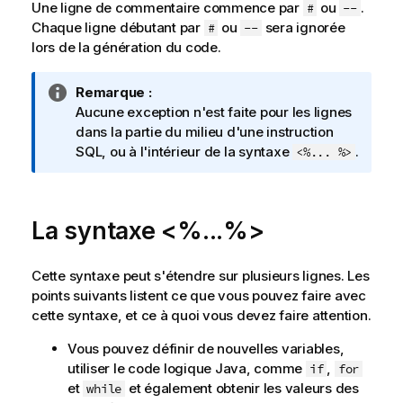
Une ligne de commentaire commence par
ou
.
#
--
Chaque ligne débutant par
ou
sera ignorée
#
--
lors de la génération du code.
N
Remarque :
o
Aucune exception n'est faite pour les lignes
t
dans la partie du milieu d'une instruction
e
SQL, ou à l'intérieur de la syntaxe
.
<%... %>
I
n
f
La syntaxe <%...%>
o
r
m
Cette syntaxe peut s'étendre sur plusieurs lignes. Les
a
points suivants listent ce que vous pouvez faire avec
t
cette syntaxe, et ce à quoi vous devez faire attention.
i
Vous pouvez définir de nouvelles variables,
o
utiliser le code logique Java, comme
,
n
if
for
et
et également obtenir les valeurs des
s
while