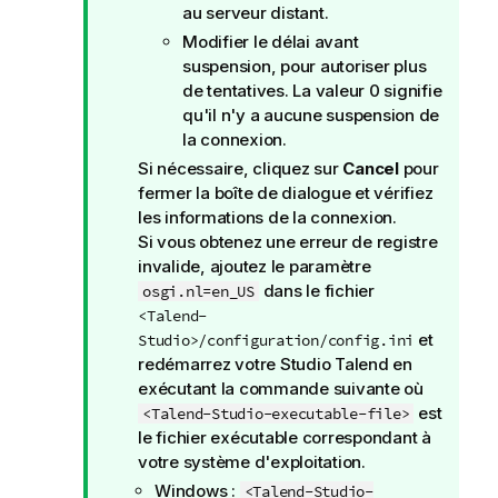
f
au serveur distant.
o
Modifier le délai avant
r
suspension, pour autoriser plus
m
de tentatives. La valeur 0 signifie
a
qu'il n'y a aucune suspension de
t
la connexion.
i
Si nécessaire, cliquez sur
Cancel
pour
o
fermer la boîte de dialogue et vérifiez
n
les informations de la connexion.
s
Si vous obtenez une erreur de registre
invalide, ajoutez le paramètre
dans le fichier
osgi.nl=en_US
<Talend-
et
Studio>/configuration/config.ini
redémarrez votre
Studio Talend
en
exécutant la commande suivante où
est
<Talend-Studio-executable-file>
le fichier exécutable correspondant à
votre système d'exploitation.
Windows :
<Talend-Studio-