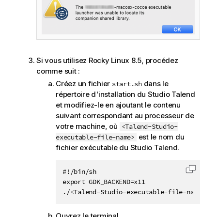
Si vous utilisez Rocky Linux 8.5, procédez
comme suit :
Créez un fichier
dans le
start.sh
répertoire d'installation du
Studio Talend
et modifiez-le en ajoutant le contenu
suivant correspondant au processeur de
votre machine, où
<Talend-Studio-
est le nom du
executable-file-name>
fichier exécutable du
Studio Talend
.
#!/bin/sh

Copier 
export GDK_BACKEND=x11

./
<
Talend-Studio-executable-file-name
>
Ouvrez le terminal.