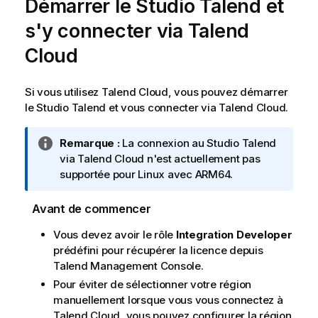
Démarrer le
Studio Talend
et
s'y connecter via
Talend
Cloud
Si vous utilisez
Talend Cloud
, vous pouvez démarrer
le
Studio Talend
et vous connecter via
Talend Cloud
.
N
Remarque :
La connexion au
Studio Talend
o
via
Talend Cloud
n'est actuellement pas
t
supportée pour Linux avec ARM64.
e
I
Avant de commencer
n
Vous devez avoir le rôle
Integration Developer
f
prédéfini pour récupérer la licence depuis
o
Talend Management Console
.
r
m
Pour éviter de sélectionner votre région
a
manuellement lorsque vous vous connectez à
t
Talend Cloud
, vous pouvez configurer la région