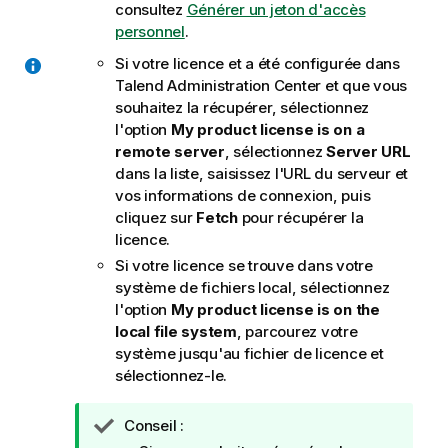
consultez
Générer un jeton d'accès
personnel
.
Si votre licence et a été configurée dans
Talend Administration Center
et que vous
souhaitez la récupérer, sélectionnez
l'option
My product license is on a
remote server
, sélectionnez
Server URL
dans la liste, saisissez l'URL du serveur et
vos informations de connexion, puis
cliquez sur
Fetch
pour récupérer la
licence.
Si votre licence se trouve dans votre
système de fichiers local, sélectionnez
l'option
My product license is on the
local file system
, parcourez votre
système jusqu'au fichier de licence et
sélectionnez-le.
N
Conseil :
o