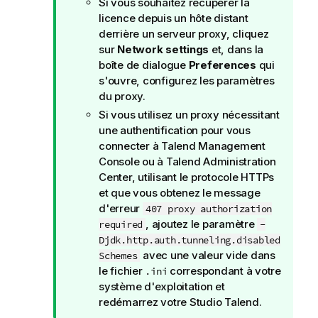
Si vous souhaitez récupérer la
t
licence depuis un hôte distant
e
derrière un serveur proxy, cliquez
I
sur
Network settings
et, dans la
n
boîte de dialogue
Preferences
qui
f
s'ouvre, configurez les paramètres
o
du proxy.
r
Si vous utilisez un proxy nécessitant
m
une authentification pour vous
a
connecter à
Talend Management
t
Console
ou à
Talend Administration
i
Center
, utilisant le protocole HTTPs
o
et que vous obtenez le message
n
d'erreur
407 proxy authorization
s
, ajoutez le paramètre
required
-
Djdk.http.auth.tunneling.disabled
avec une valeur vide dans
Schemes
le fichier
correspondant à votre
.ini
système d'exploitation et
redémarrez votre
Studio Talend
.