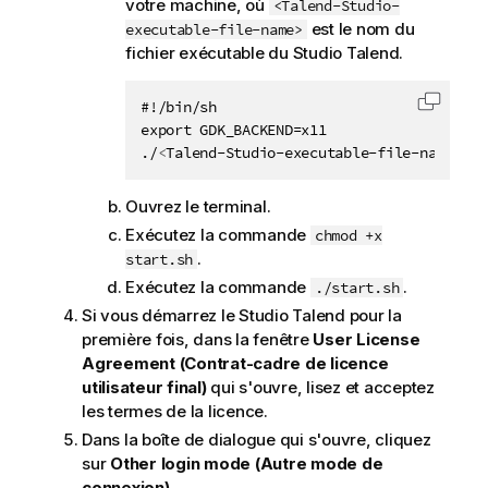
votre machine, où
<Talend-Studio-
est le nom du
executable-file-name>
fichier exécutable du
Studio Talend
.
#!/bin/sh

Copier 
export GDK_BACKEND=x11

./
<
Talend-Studio-executable-file-name
>
Ouvrez le terminal.
Exécutez la commande
chmod +x
.
start.sh
Exécutez la commande
.
./start.sh
Si vous démarrez le
Studio Talend
pour la
première fois, dans la fenêtre
User License
Agreement (Contrat-cadre de licence
utilisateur final)
qui s'ouvre, lisez et acceptez
les termes de la licence.
Dans la boîte de dialogue qui s'ouvre, cliquez
sur
Other login mode (Autre mode de
connexion)
.