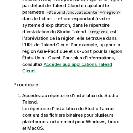
i
par défaut de
Talend Cloud
en ajoutant le
o
paramètre
-Dtalend.tmc.datacenter=<region>
n
dans le fichier
correspondant à votre
.ini
s
système d'exploitation, dans le répertoire
d'installation du
Studio Talend
.
est
<region>
l'abréviation de la région, elle se trouve dans
l'URL de
Talend Cloud
. Par exemple,
pour la
ap
région Asie-Pacifique et
pour la région
us-west
États-Unis - Ouest. Pour plus d'informations,
consultez
Accéder aux applications Talend
Cloud
.
Procédure
Accédez au répertoire d'installation du
Studio
Talend
.
Le répertoire d'installation du
Studio Talend
contient des fichiers binaires pour plusieurs
plateformes, notamment pour Windows, Linux
et MacOS.