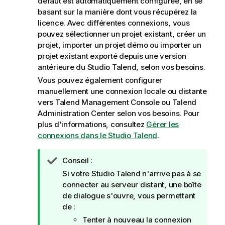
défaut est automatiquement configurée, en se
basant sur la manière dont vous récupérez la
licence. Avec différentes connexions, vous
pouvez sélectionner un projet existant, créer un
projet, importer un projet démo ou importer un
projet existant exporté depuis une version
antérieure du
Studio Talend
, selon vos besoins.
Vous pouvez également configurer
manuellement une connexion locale ou distante
vers
Talend Management Console
ou
Talend
Administration Center
selon vos besoins. Pour
plus d'informations, consultez
Gérer les
connexions dans le Studio Talend
.
N
Conseil :
o
Si votre
Studio Talend
n'arrive pas à se
t
connecter au serveur distant, une boîte
e
de dialogue s'ouvre, vous permettant
I
de :
n
Tenter à nouveau la connexion