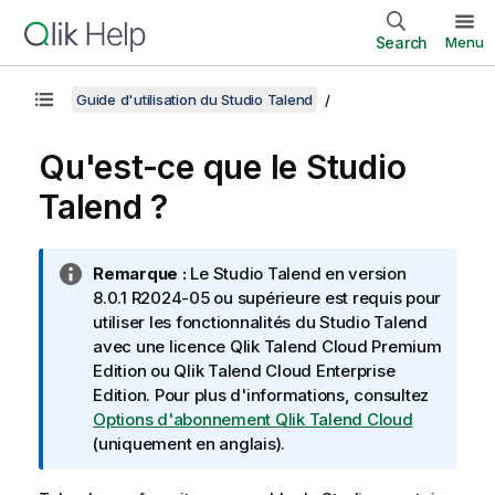
Search
Menu
Guide d'utilisation du Studio Talend
Qu'est-ce que le
Studio
Talend
?
N
Remarque :
Le
Studio Talend
en version
o
8.0.1 R2024-05 ou supérieure est requis pour
t
utiliser les fonctionnalités du
Studio Talend
e
avec une licence
Qlik Talend Cloud Premium
I
Edition
ou
Qlik Talend Cloud Enterprise
n
Edition
. Pour plus d'informations, consultez
f
Options d'abonnement Qlik Talend Cloud
o
(uniquement en anglais)
.
r
m