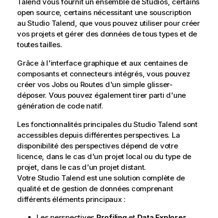
Talend
vous fournit un ensemble de Studios, certains
a
open source, certains nécessitant une souscription
t
au
Studio Talend
, que vous pouvez utiliser pour créer
i
vos projets et gérer des données de tous types et de
o
toutes tailles.
n
Grâce à l'interface graphique et aux centaines de
s
composants et connecteurs intégrés, vous pouvez
créer vos Jobs ou Routes d'un simple glisser-
déposer. Vous pouvez également tirer parti d'une
génération de code natif.
Les fonctionnalités principales du
Studio Talend
sont
accessibles depuis différentes perspectives. La
disponibilité des perspectives dépend de votre
licence, dans le cas d'un projet local ou du type de
projet, dans le cas d'un projet distant.
Votre
Studio Talend
est une solution complète de
qualité et de gestion de données comprenant
différents éléments principaux :
Les perspectives
Profiling
et
Data Explorer