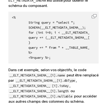
est utilisé pour obtenir le
ELT_METADATA_SHEMA
schéma du composant.
<%

Copier 
         String query = "select ";

         SCHEMA(__ELT_METADATA_SHEMA__);

         for (int i=0; i < __ELT_METADATA_SHEMA__.le
         query += (__ELT_METADATA_SHEMA__[i].name + 
         }

         query += " from " + __TABLE_NAME__;

         %>

         <%=query %>;
Dans cet exemple, selon vos objectifs, le code
peut être remplacé
__ELT_METADATA_SHEMA__[i].name
par
,
__ELT_METADATA_SHEMA__[i].dbType
,
__ELT_METADATA_SHEMA__ [i].isKey
ou
__ELT_METADATA_SHEMA__[i].length
pour accéder
__ELT_METADATA_SHEMA__[i].nullable
aux autres champs des colonnes du schéma.