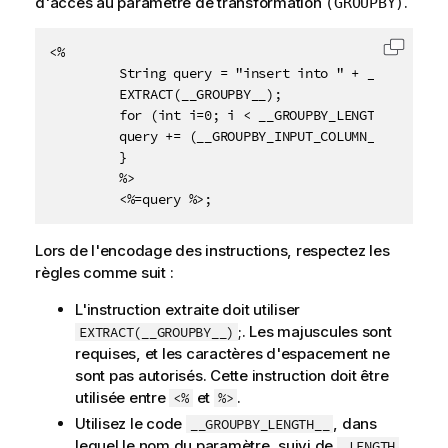
d'accès au paramètre de transformation
.
(GROUPBY)
<%

Copier 
         String query = "insert into " + __TABLE_NA
         EXTRACT(__GROUPBY__);

         for (int i=0; i < __GROUPBY_LENGTH__ ; i++)
         query += (__GROUPBY_INPUT_COLUMN__[i] + " "
         }

         %>

         <%=query %>;
Lors de l'encodage des instructions, respectez les
règles comme suit :
L'instruction extraite doit utiliser
;. Les majuscules sont
EXTRACT(__GROUPBY__)
requises, et les caractères d'espacement ne
sont pas autorisés. Cette instruction doit être
utilisée entre
et
.
<%
%>
Utilisez le code
, dans
__GROUPBY_LENGTH__
lequel le nom du paramètre, suivi de
,
_LENGTH