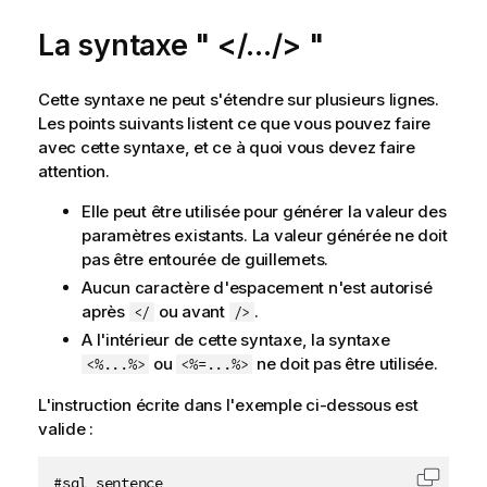
a
La syntaxe " </.../> "
t
i
o
Cette syntaxe ne peut s'étendre sur plusieurs lignes.
n
Les points suivants listent ce que vous pouvez faire
s
avec cette syntaxe, et ce à quoi vous devez faire
attention.
Elle peut être utilisée pour générer la valeur des
paramètres existants. La valeur générée ne doit
pas être entourée de guillemets.
Aucun caractère d'espacement n'est autorisé
après
ou avant
.
</
/>
A l'intérieur de cette syntaxe, la syntaxe
ou
ne doit pas être utilisée.
<%...%>
<%=...%>
L'instruction écrite dans l'exemple ci-dessous est
valide :
#sql sentence
