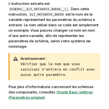
L'instruction extraite est
. Dans cette
SCHEMA(__ELT_METADATA_SHEMA__);
instruction,
est le nom de la
ELT_METADATA_SHEMA
variable représentant les paramètres du schéma à
extraire. Le nom utilisé dans ce code est simplement
un exemple. Vous pouvez changer ce nom en nom
d'une autre variable, afin de représenter les
paramètres de schéma, selon votre système de
nommage.
N
Avertissement :
o
Vérifiez que le nom que vous
t
saisissez n'entrera en conflit avec
e
aucun autre paramètre.
I
n
Pour plus d'informations concernant les schémas
f
des composants, consultez
Onglet Basic settings
o
(Paramètres simples)
.
r
m