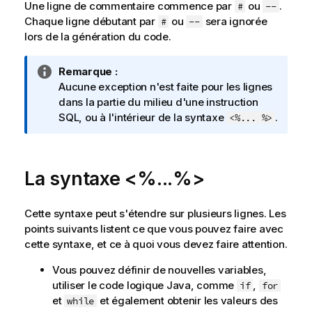
Une ligne de commentaire commence par
ou
.
#
--
Chaque ligne débutant par
ou
sera ignorée
#
--
lors de la génération du code.
N
Remarque :
o
Aucune exception n'est faite pour les lignes
t
dans la partie du milieu d'une instruction
e
SQL, ou à l'intérieur de la syntaxe
.
<%... %>
I
n
f
La syntaxe <%...%>
o
r
m
Cette syntaxe peut s'étendre sur plusieurs lignes. Les
a
points suivants listent ce que vous pouvez faire avec
t
cette syntaxe, et ce à quoi vous devez faire attention.
i
Vous pouvez définir de nouvelles variables,
o
utiliser le code logique Java, comme
,
n
if
for
et
et également obtenir les valeurs des
s
while