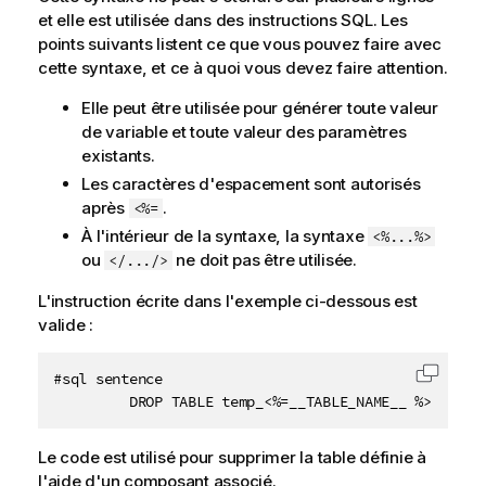
n
et elle est utilisée dans des instructions SQL. Les
s
points suivants listent ce que vous pouvez faire avec
cette syntaxe, et ce à quoi vous devez faire attention.
Elle peut être utilisée pour générer toute valeur
de variable et toute valeur des paramètres
existants.
Les caractères d'espacement sont autorisés
après
.
<%=
À l'intérieur de la syntaxe, la syntaxe
<%...%>
ou
ne doit pas être utilisée.
</.../>
L'instruction écrite dans l'exemple ci-dessous est
valide :
#sql sentence

Copier 
         DROP TABLE temp_<%=__TABLE_NAME__ %>;
Le code est utilisé pour supprimer la table définie à
l'aide d'un composant associé.