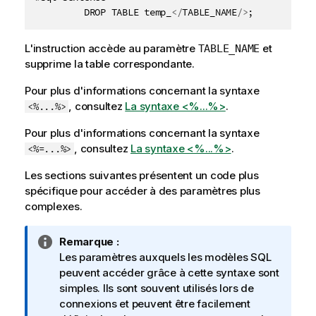
Copier 
         DROP TABLE temp_
</
TABLE_NAME
/>
;
L'instruction accède au paramètre
et
TABLE_NAME
supprime la table correspondante.
Pour plus d'informations concernant la syntaxe
, consultez
La syntaxe <%...%>
.
<%...%>
Pour plus d'informations concernant la syntaxe
, consultez
La syntaxe <%...%>
.
<%=...%>
Les sections suivantes présentent un code plus
spécifique pour accéder à des paramètres plus
complexes.
N
Remarque :
o
Les paramètres auxquels les modèles SQL
t
peuvent accéder grâce à cette syntaxe sont
e
simples. Ils sont souvent utilisés lors de
I
connexions et peuvent être facilement