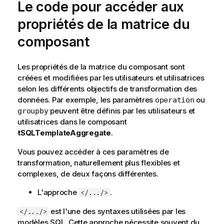
Le code pour accéder aux
a
t
propriétés de la matrice du
i
composant
o
n
s
Les propriétés de la matrice du composant sont
créées et modifiées par les utilisateurs et utilisatrices
selon les différents objectifs de transformation des
données. Par exemple, les paramètres
ou
operation
peuvent être définis par les utilisateurs et
groupby
utilisatrices dans le composant
tSQLTemplateAggregate
.
Vous pouvez accéder à ces paramètres de
transformation, naturellement plus flexibles et
complexes, de deux façons différentes.
L'approche
.
</.../>
est l'une des syntaxes utilisées par les
</.../>
modèles SQL. Cette approche nécessite souvent du