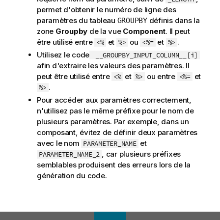
permet d'obtenir le numéro de ligne des
paramètres du tableau
définis dans la
GROUPBY
zone
Groupby
de la vue
Component
. Il peut
être utilisé entre
et
ou
et
.
<%
%>
<%=
%>
Utilisez le code
__GROUPBY_INPUT_COLUMN__[i]
afin d'extraire les valeurs des paramètres. Il
peut être utilisé entre
et
ou entre
et
<%
%>
<%=
.
%>
Pour accéder aux paramètres correctement,
n'utilisez pas le même préfixe pour le nom de
plusieurs paramètres. Par exemple, dans un
composant, évitez de définir deux paramètres
avec le nom
et
PARAMETER_NAME
, car plusieurs préfixes
PARAMETER_NAME_2
semblables produisent des erreurs lors de la
génération du code.