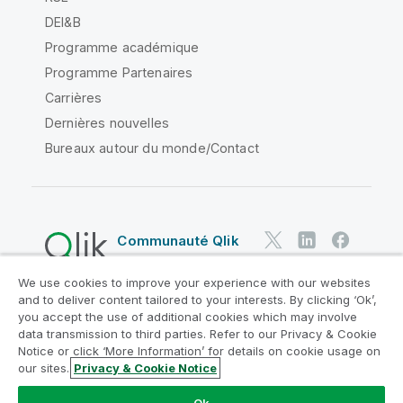
DEI&B
Programme académique
Programme Partenaires
Carrières
Dernières nouvelles
Bureaux autour du monde/Contact
Communauté Qlik
We use cookies to improve your experience with our websites
Contrats juridiques
and to deliver content tailored to your interests. By clicking ‘Ok’,
Conditions d'utilisation des produits
you accept the use of additional cookies which may involve
data transmission to third parties. Refer to our Privacy & Cookie
Legal Policies
Conditions légales
Notice or click ‘More Information’ for details on cookie usage on
Conditions d'utilisation
Marques
our sites.
Privacy & Cookie Notice
Do Not Share My Info