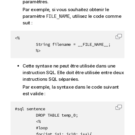
paramètres.
Par exemple, si vous souhaitez obtenir le
paramètre
, utilisez le code comme
FILE_NAME
suit :
<%

Copier 
         String filename = __FILE_NAME__;

         %>
Cette syntaxe ne peut être utilisée dans une
instruction SQL. Elle doit être utilisée entre deux
instructions SQL séparées.
Par exemple, la syntaxe dans le code suivant
est valide :
#sql sentence

Copier 
         DROP TABLE temp_0;

         <%

         #loop

         for(int i=1; i<10; i++){
