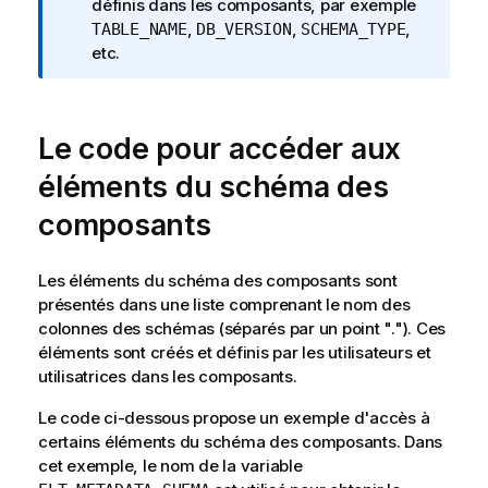
n
définis dans les composants, par exemple
f
,
,
,
TABLE_NAME
DB_VERSION
SCHEMA_TYPE
o
etc.
r
m
a
Le code pour accéder aux
t
i
éléments du schéma des
o
composants
n
s
Les éléments du schéma des composants sont
présentés dans une liste comprenant le nom des
colonnes des schémas (séparés par un point "."). Ces
éléments sont créés et définis par les utilisateurs et
utilisatrices dans les composants.
Le code ci-dessous propose un exemple d'accès à
certains éléments du schéma des composants. Dans
cet exemple, le nom de la variable