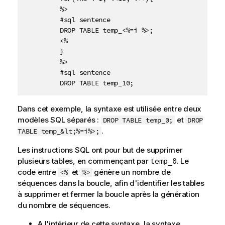
         %>

         #sql sentence

         DROP TABLE temp_<%=i %>;

         <%

         }

         %>

         #sql sentence

         DROP TABLE temp_10;
Dans cet exemple, la syntaxe est utilisée entre deux
modèles SQL séparés :
et
DROP TABLE temp_0;
DROP
.
TABLE temp_&lt;%=i%>;
Les instructions SQL ont pour but de supprimer
plusieurs tables, en commençant par
. Le
temp_0
code entre
et
génère un nombre de
<%
%>
séquences dans la boucle, afin d'identifier les tables
à supprimer et fermer la boucle après la génération
du nombre de séquences.
A l'intérieur de cette syntaxe, la syntaxe