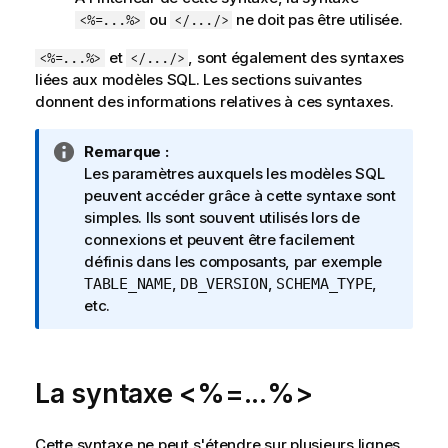
ou
ne doit pas être utilisée.
<%=...%>
</.../>
et
, sont également des syntaxes
<%=...%>
</.../>
liées aux modèles SQL. Les sections suivantes
donnent des informations relatives à ces syntaxes.
N
Remarque :
o
Les paramètres auxquels les modèles SQL
t
peuvent accéder grâce à cette syntaxe sont
e
simples. Ils sont souvent utilisés lors de
I
connexions et peuvent être facilement
n
définis dans les composants, par exemple
f
,
,
,
TABLE_NAME
DB_VERSION
SCHEMA_TYPE
o
etc.
r
m
a
La syntaxe <%=...%>
t
i
o
Cette syntaxe ne peut s'étendre sur plusieurs lignes