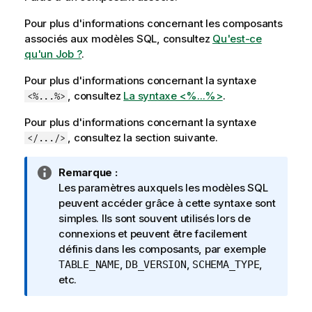
Pour plus d'informations concernant les composants
associés aux modèles SQL, consultez
Qu'est-ce
qu'un Job ?
.
Pour plus d'informations concernant la syntaxe
, consultez
La syntaxe <%...%>
.
<%...%>
Pour plus d'informations concernant la syntaxe
, consultez la section suivante.
</.../>
N
Remarque :
o
Les paramètres auxquels les modèles SQL
t
peuvent accéder grâce à cette syntaxe sont
e
simples. Ils sont souvent utilisés lors de
I
connexions et peuvent être facilement
n
définis dans les composants, par exemple
f
,
,
,
TABLE_NAME
DB_VERSION
SCHEMA_TYPE
o
etc.
r
m