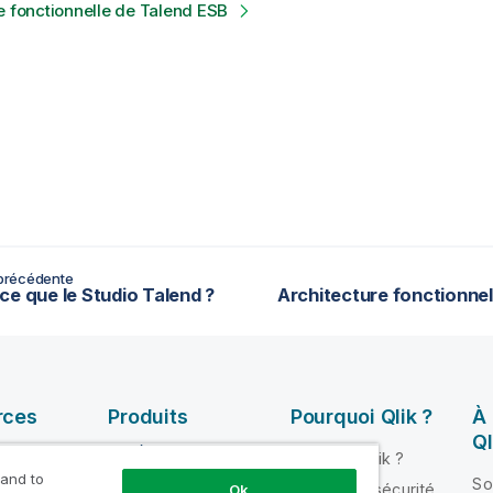
e fonctionnelle de Talend ESB
précédente
ce que le Studio Talend ?
rces
Produits
Pourquoi Qlik ?
À
Ql
INTÉGRATION ET
Pourquoi Qlik ?
QUALITÉ DE
 and to
ik Help
So
Fiabilité et sécurité
Ok
DONNÉES