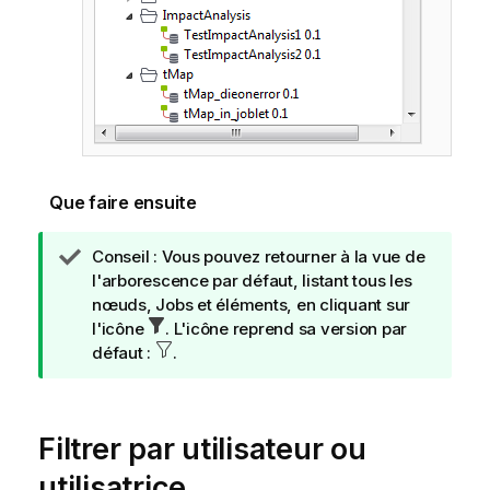
Que faire ensuite
N
Conseil :
Vous pouvez retourner à la vue de
o
l'arborescence par défaut, listant tous les
t
nœuds, Jobs et éléments, en cliquant sur
e
l'icône
. L'icône reprend sa version par
I
défaut :
.
n
f
o
Filtrer par utilisateur ou
r
m
utilisatrice