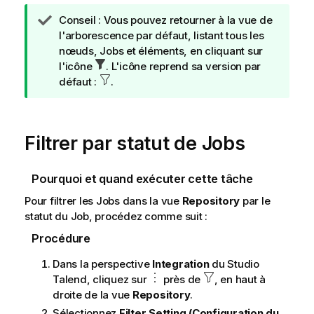
N
Conseil :
Vous pouvez retourner à la vue de
o
l'arborescence par défaut, listant tous les
t
nœuds, Jobs et éléments, en cliquant sur
e
l'icône
. L'icône reprend sa version par
I
défaut :
.
n
f
o
Filtrer par statut de Jobs
r
m
a
Pourquoi et quand exécuter cette tâche
t
Pour filtrer les Jobs dans la vue
Repository
par le
i
statut du Job, procédez comme suit :
o
n
Procédure
s
Dans la perspective
Integration
du
Studio
Talend
, cliquez sur
près de
, en haut à
droite de la vue
Repository
.
Sélectionnez
Filter Setting (Configuration du