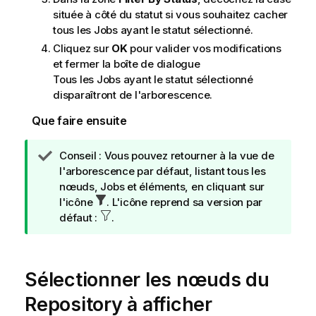
située à côté du statut si vous souhaitez cacher
tous les Jobs ayant le statut sélectionné.
Cliquez sur
OK
pour valider vos modifications
et fermer la boîte de dialogue
Tous les Jobs ayant le statut sélectionné
disparaîtront de l'arborescence.
Que faire ensuite
N
Conseil :
Vous pouvez retourner à la vue de
o
l'arborescence par défaut, listant tous les
t
nœuds, Jobs et éléments, en cliquant sur
e
l'icône
. L'icône reprend sa version par
I
défaut :
.
n
f
o
Sélectionner les nœuds du
r
m
Repository à afficher
a