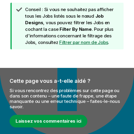
N
Conseil :
Si vous ne souhaitez pas afficher
o
tous les Jobs listés sous le nœud
Job
t
Designs
, vous pouvez filtrer les Jobs en
e
cochant la case
Filter By Name
. Pour plus
I
d'informations concernant le filtrage des
n
Jobs, consultez
Filtrer par nom de Jobs
.
f
o
r
m
a
Cette page vous a-t-elle aidé ?
t
i
Si vous rencontrez des problèmes sur cette page ou
o
dans son contenu – une faute de frappe, une étape
manquante ou une erreur technique – faites-le-nous
n
savoir.
s
Laissez vos commentaires ici