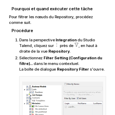
t
Pourquoi et quand exécuter cette tâche
i
o
Pour filtrer les nœuds du Repository, procédez
n
comme suit.
s
Procédure
Dans la perspective
Integration
du
Studio
Talend
, cliquez sur
près de
, en haut à
droite de la vue
Repository
.
Sélectionnez
Filter Setting (Configuration du
filtre)...
dans le menu contextuel.
La boîte de dialogue
Repository Filter
s'ouvre.